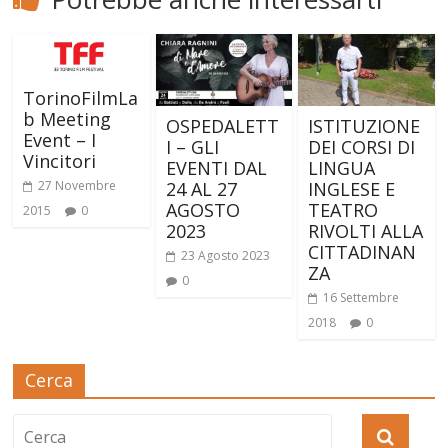
TorinoFilmLa
b Meeting
OSPEDALETT
ISTITUZIONE
Event – I
I – GLI
DEI CORSI DI
Vincitori
EVENTI DAL
LINGUA
27 Novembre
24 AL 27
INGLESE E
AGOSTO
TEATRO
2015
0
2023
RIVOLTI ALLA
CITTADINAN
23 Agosto 2023
ZA
0
16 Settembre
2018
0
Cerca