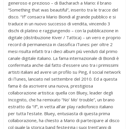
generoso e prezioso – di Bacharach a Mario: il brano
“Something that was beautiful”, inserito tra le tracce del
disco. “If” consacra Mario Biondi al grande pubblico e si
traduce in un nuovo successo di vendita, vincendo 3
dischi di platino e raggiungendo – con la pubblicazione in
digitale (distribuzione Kiver / Tattica) – un vero e proprio
record di permanenza in classifica iTunes: per oltre 2
mesi risulta infatti tra i dieci album più venduti dal primo
canale digitale italiano. La fama internazionale di Biondi è
confermata anche dal fatto d’essere uno tra i primissimi
artisti italiani ad avere un profilo su Ping, il social network
di iTunes, lanciato nel settembre del 2010. Ed a questa
fama è da ascrivere una nuova, prestigiosa
collaborazione artistica: quella con Bluey, leader degli
Incognito, che ha remixato “No’ Mo’ trouble”, un brano
estratto da “If”, in vetta all’air play radiofonico italiano
per tutta l’estate. Bluey, entusiasta di questa prima
collaborazione, ha chiesto a Mario di partecipare al disco
col quale la storica band festeggia i suoi trent’anni di