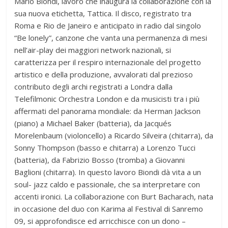
Mario Biondi, lavoro che inaugura la collaborazione con la
sua nuova etichetta, Tattica. Il disco, registrato tra
Roma e Rio de Janeiro e anticipato in radio dal singolo
“Be lonely”, canzone che vanta una permanenza di mesi
nell’air-play dei maggiori network nazionali, si
caratterizza per il respiro internazionale del progetto
artistico e della produzione, avvalorati dal prezioso
contributo degli archi registrati a Londra dalla
Telefilmonic Orchestra London e da musicisti tra i più
affermati del panorama mondiale: da Herman Jackson
(piano) a Michael Baker (batteria), da Jacqués
Morelenbaum (violoncello) a Ricardo Silveira (chitarra), da
Sonny Thompson (basso e chitarra) a Lorenzo Tucci
(batteria), da Fabrizio Bosso (tromba) a Giovanni
Baglioni (chitarra). In questo lavoro Biondi dà vita a un
soul- jazz caldo e passionale, che sa interpretare con
accenti ironici. La collaborazione con Burt Bacharach, nata
in occasione del duo con Karima al Festival di Sanremo
09, si approfondisce ed arricchisce con un dono –