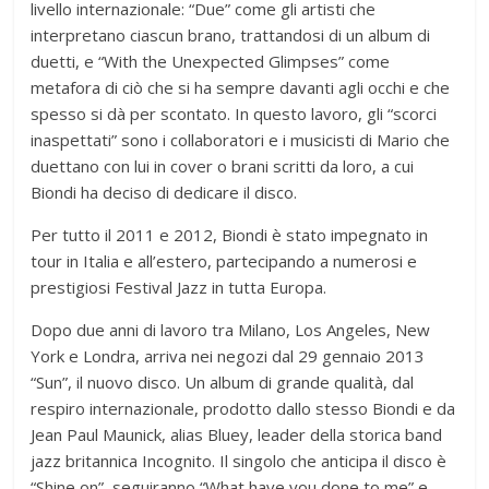
livello internazionale: “Due” come gli artisti che
interpretano ciascun brano, trattandosi di un album di
duetti, e “With the Unexpected Glimpses” come
metafora di ciò che si ha sempre davanti agli occhi e che
spesso si dà per scontato. In questo lavoro, gli “scorci
inaspettati” sono i collaboratori e i musicisti di Mario che
duettano con lui in cover o brani scritti da loro, a cui
Biondi ha deciso di dedicare il disco.
Per tutto il 2011 e 2012, Biondi è stato impegnato in
tour in Italia e all’estero, partecipando a numerosi e
prestigiosi Festival Jazz in tutta Europa.
Dopo due anni di lavoro tra Milano, Los Angeles, New
York e Londra, arriva nei negozi dal 29 gennaio 2013
“Sun”, il nuovo disco. Un album di grande qualità, dal
respiro internazionale, prodotto dallo stesso Biondi e da
Jean Paul Maunick, alias Bluey, leader della storica band
jazz britannica Incognito. Il singolo che anticipa il disco è
“Shine on”, seguiranno “What have you done to me” e