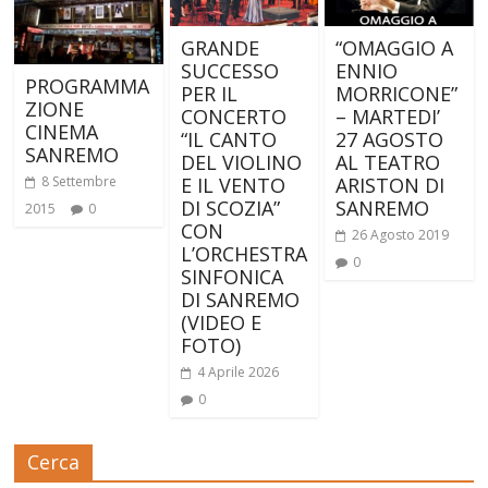
GRANDE
“OMAGGIO A
SUCCESSO
ENNIO
PROGRAMMA
PER IL
MORRICONE”
ZIONE
CONCERTO
– MARTEDI’
CINEMA
“IL CANTO
27 AGOSTO
SANREMO
DEL VIOLINO
AL TEATRO
8 Settembre
E IL VENTO
ARISTON DI
DI SCOZIA”
SANREMO
2015
0
CON
26 Agosto 2019
L’ORCHESTRA
0
SINFONICA
DI SANREMO
(VIDEO E
FOTO)
4 Aprile 2026
0
Cerca