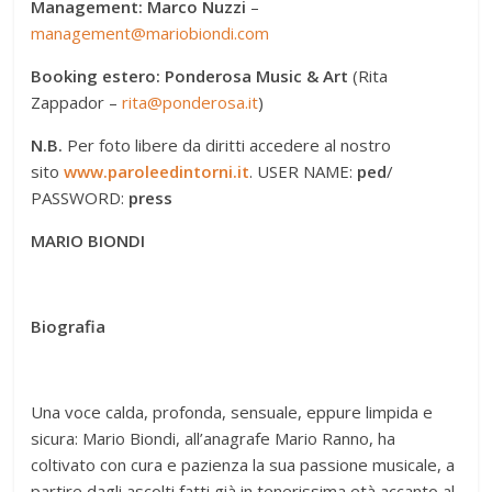
Management: Marco Nuzzi
–
management@mariobiondi.com
Booking estero: Ponderosa Music & Art
(Rita
Zappador –
rita@ponderosa.it
)
N.B.
Per foto libere da diritti accedere al nostro
sito
www.paroleedintorni.it
.
USER NAME:
ped
/
PASSWORD:
press
MARIO BIONDI
Biografia
Una voce calda, profonda, sensuale, eppure limpida e
sicura: Mario Biondi, all’anagrafe Mario Ranno, ha
coltivato con cura e pazienza la sua passione musicale, a
partire dagli ascolti fatti già in tenerissima età accanto al