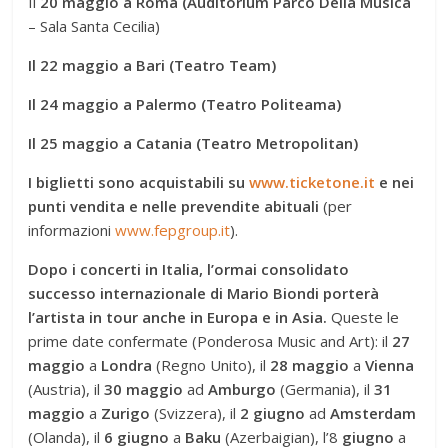
Il
20
maggio
a Roma (Auditorium Parco Della Musica
– Sala Santa Cecilia)
Il 22 maggio a Bari (Teatro Team)
Il 24 maggio a Palermo (Teatro Politeama)
Il 25 maggio a Catania (Teatro Metropolitan)
I biglietti sono acquistabili su
www.ticketone.it
e nei
punti vendita e nelle prevendite abituali
(per
informazioni
www.fepgroup.it
).
Dopo i concerti in Italia, l’ormai consolidato
successo internazionale di Mario Biondi porterà
l’artista in tour anche in Europa e in Asia.
Queste le
prime date confermate (Ponderosa Music and Art): il
27
maggio
a
Londra
(Regno Unito), il
28 maggio
a
Vienna
(Austria), il
30 maggio
ad
Amburgo
(Germania), il
31
maggio
a
Zurigo
(Svizzera), il
2 giugno
ad
Amsterdam
(Olanda), il
6 giugno
a
Baku
(Azerbaigian), l’8
giugno
a