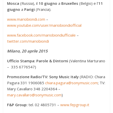
Mosca
(Russia), il
10 giugno
a
Bruxelles
(Belgio) e l’
11
giugno
a
Parigi
(Francia).
www.mariobiondi.com
–
www.youtube.com/user/mariobiondiofficial
www.facebook.com/mariobiondiufficiale
–
twitter.com/mariobiondi
Milano, 20 aprile 2015
Ufficio Stampa:
Parole & Dintorni
(Valentina Marturano
– 335 6776547)
Promozione Radio/TV: Sony Music Italy
(RADIO: Chiara
Pagura 331 1906085
chiara.pagura@sonymusic.com
; TV:
Mary Cavallaro 348 2204364 –
mary.cavallaro@sonymusic.com
)
F&P Group:
tel. 02 4805731 –
www.fepgroup.it