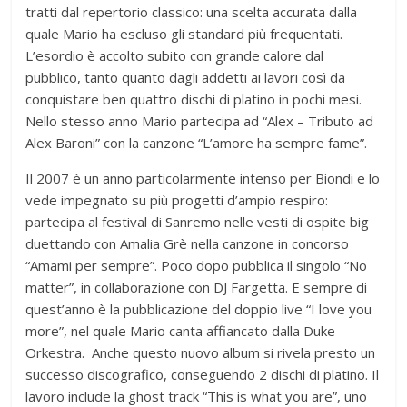
tratti dal repertorio classico: una scelta accurata dalla
quale Mario ha escluso gli standard più frequentati.
L’esordio è accolto subito con grande calore dal
pubblico, tanto quanto dagli addetti ai lavori così da
conquistare ben quattro dischi di platino in pochi mesi.
Nello stesso anno Mario partecipa ad “Alex – Tributo ad
Alex Baroni” con la canzone “L’amore ha sempre fame”.
Il 2007 è un anno particolarmente intenso per Biondi e lo
vede impegnato su più progetti d’ampio respiro:
partecipa al festival di Sanremo nelle vesti di ospite big
duettando con Amalia Grè nella canzone in concorso
“Amami per sempre”. Poco dopo pubblica il singolo “No
matter”, in collaborazione con DJ Fargetta. E sempre di
quest’anno è la pubblicazione del doppio live “I love you
more”, nel quale Mario canta affiancato dalla Duke
Orkestra. Anche questo nuovo album si rivela presto un
successo discografico, conseguendo 2 dischi di platino. Il
lavoro include la ghost track “This is what you are”, uno