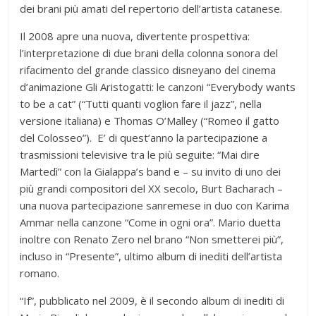
dei brani più amati del repertorio dell’artista catanese.
Il 2008 apre una nuova, divertente prospettiva:
l’interpretazione di due brani della colonna sonora del
rifacimento del grande classico disneyano del cinema
d’animazione Gli Aristogatti: le canzoni “Everybody wants
to be a cat” (“Tutti quanti voglion fare il jazz”, nella
versione italiana) e Thomas O’Malley (“Romeo il gatto
del Colosseo”). E’ di quest’anno la partecipazione a
trasmissioni televisive tra le più seguite: “Mai dire
Martedì” con la Gialappa’s band e – su invito di uno dei
più grandi compositori del XX secolo, Burt Bacharach –
una nuova partecipazione sanremese in duo con Karima
Ammar nella canzone “Come in ogni ora”. Mario duetta
inoltre con Renato Zero nel brano “Non smetterei più”,
incluso in “Presente”, ultimo album di inediti dell’artista
romano.
“If”, pubblicato nel 2009, è il secondo album di inediti di