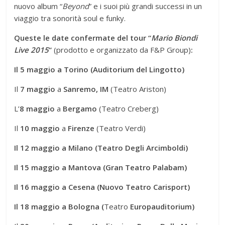
nuovo album “
Beyond
” e i suoi più grandi successi in un
viaggio tra sonorità soul e funky.
Queste le date
confermate
del tour
“
Mario Biondi
Live 2015
”
(prodotto e organizzato da F&P Group)
:
Il 5 maggio a Torino (Auditorium del Lingotto)
Il
7 maggio
a
Sanremo, IM
(Teatro Ariston)
L’
8 maggio
a
Bergamo
(Teatro Creberg)
Il
10 maggio
a
Firenze
(Teatro Verdi)
Il 12 maggio a Milano (Teatro Degli Arcimboldi)
Il 15 maggio a Mantova (Gran Teatro Palabam)
Il 16 maggio a Cesena (Nuovo Teatro Carisport)
Il 18 maggio a Bologna
(
Teatro
Europauditorium)