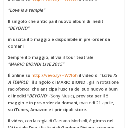
“Love is a temple”
Il singolo che anticipa il nuovo album di inediti
“BEYOND”
in uscita il 5 maggio e disponibile in pre-order da
domani
Sempre il 5 maggio, al via il tour teatrale
“MARIO BIONDI LIVE 2015”
È online su
http://vevo.ly/HW7Ioh
il video di “
LOVE IS
A TEMPLE
”, il singolo di MARIO BIONDI,
già in rotazione
radiofonica
, che anticipa l’uscita del suo nuovo album
di inediti “
BEYOND
”
(Sony Music)
, prevista per il 5
maggio e in pre-order da domani
, martedì 21 aprile,
su iTunes, Amazon e i principali store.
Il video
, con la regia di Gaetano Morbioli,
è girato nel
Vittoriale Degli Italiani di Gardone Riviera, scenario