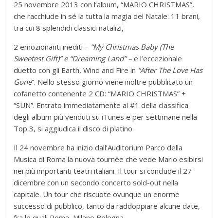
25 novembre 2013 con l’album, “MARIO CHRISTMAS”,
che racchiude in sé la tutta la magia del Natale: 11 brani,
tra cui 8 splendidi classici natalizi,
2 emozionanti inediti –
“My Christmas Baby (The
Sweetest Gift)” e “Dreaming Land” –
e l’eccezionale
duetto con gli Earth, Wind and Fire in
“After The Love Has
Gone
”. Nello stesso giorno viene inoltre pubblicato un
cofanetto contenente 2 CD: “MARIO CHRISTMAS” +
“SUN”. Entrato immediatamente al #1 della classifica
degli album più venduti su iTunes e per settimane nella
Top 3, si aggiudica il disco di platino.
Il 24 novembre ha inizio dall’Auditorium Parco della
Musica di Roma la nuova tournèe che vede Mario esibirsi
nei più importanti teatri italiani. Il tour si conclude il 27
dicembre con un secondo concerto sold-out nella
capitale. Un tour che riscuote ovunque un enorme
successo di pubblico, tanto da raddoppiare alcune date,
fra le quali Roma, Milano Bologna.