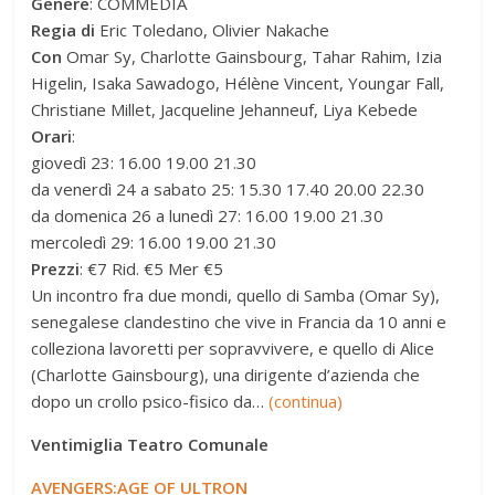
Genere
: COMMEDIA
Regia di
Eric Toledano, Olivier Nakache
Con
Omar Sy, Charlotte Gainsbourg, Tahar Rahim, Izia
Higelin, Isaka Sawadogo, Hélène Vincent, Youngar Fall,
Christiane Millet, Jacqueline Jehanneuf, Liya Kebede
Orari
:
giovedì 23: 16.00 19.00 21.30
da venerdì 24 a sabato 25: 15.30 17.40 20.00 22.30
da domenica 26 a lunedì 27: 16.00 19.00 21.30
mercoledì 29: 16.00 19.00 21.30
Prezzi
: €7 Rid. €5 Mer €5
Un incontro fra due mondi, quello di Samba (Omar Sy),
senegalese clandestino che vive in Francia da 10 anni e
colleziona lavoretti per sopravvivere, e quello di Alice
(Charlotte Gainsbourg), una dirigente d’azienda che
dopo un crollo psico-fisico da…
(continua)
Ventimiglia Teatro Comunale
AVENGERS:AGE OF ULTRON