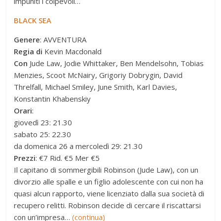
impuniti i colpevoli…
BLACK SEA
Genere
: AVVENTURA
Regia di
Kevin Macdonald
Con
Jude Law, Jodie Whittaker, Ben Mendelsohn, Tobias
Menzies, Scoot McNairy, Grigoriy Dobrygin, David
Threlfall, Michael Smiley, June Smith, Karl Davies,
Konstantin Khabenskiy
Orari
:
giovedì 23: 21.30
sabato 25: 22.30
da domenica 26 a mercoledì 29: 21.30
Prezzi
: €7 Rid. €5 Mer €5
Il capitano di sommergibili Robinson (Jude Law), con un
divorzio alle spalle e un figlio adolescente con cui non ha
quasi alcun rapporto, viene licenziato dalla sua società di
recupero relitti. Robinson decide di cercare il riscattarsi
con un’impresa…
(continua)