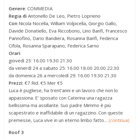
Genere
: COMMEDIA
Regia di
Antonello De Leo, Pietro Loprieno
Con
Nicola Nocella, William Volpicella, Giorgio Gallo,
Davide Donatiello, Eva Riccobono, Lino Banfi, Francesco
Pannofino, Dario Bandiera, Rosanna Banfi, Federica
Cifola, Rosanna Sparapano, Federica Sarno
Orari
:
giovedì 23: 16.00 19.30 21.30
da venerdì 24 a sabato 25: 16.00 18.00 20.00 22.30
da domenica 26 a mercoledì 29: 16.00 19.30 21.30
Prezzi
: €7 Rid. €5 Mer €5
Luca è pugliese, ha trent’anni e un lavoro che non lo
appassiona. E’ sposato con Caterina una ragazza
bellissima ma assillante. Suo padre Mimmo è più
scapestrato e inaffidabile di un ragazzino. Con queste
premesse, Luca vive in un eterno limbo fatto…
(continua)
Roof 3