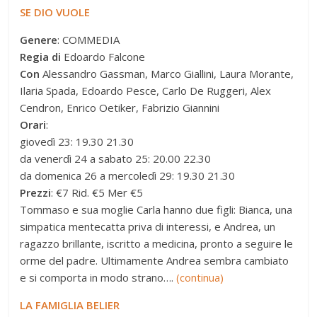
SE DIO VUOLE
Genere
: COMMEDIA
Regia di
Edoardo Falcone
Con
Alessandro Gassman, Marco Giallini, Laura Morante,
Ilaria Spada, Edoardo Pesce, Carlo De Ruggeri, Alex
Cendron, Enrico Oetiker, Fabrizio Giannini
Orari
:
giovedì 23: 19.30 21.30
da venerdì 24 a sabato 25: 20.00 22.30
da domenica 26 a mercoledì 29: 19.30 21.30
Prezzi
: €7 Rid. €5 Mer €5
Tommaso e sua moglie Carla hanno due figli: Bianca, una
simpatica mentecatta priva di interessi, e Andrea, un
ragazzo brillante, iscritto a medicina, pronto a seguire le
orme del padre. Ultimamente Andrea sembra cambiato
e si comporta in modo strano….
(continua)
LA FAMIGLIA BELIER