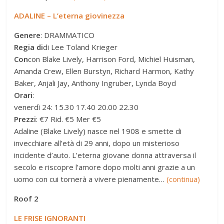
ADALINE – L’eterna giovinezza
Genere
: DRAMMATICO
Regia di
di Lee Toland Krieger
Con
con Blake Lively, Harrison Ford, Michiel Huisman,
Amanda Crew, Ellen Burstyn, Richard Harmon, Kathy
Baker, Anjali Jay, Anthony Ingruber, Lynda Boyd
Orari
:
venerdì 24: 15.30 17.40 20.00 22.30
Prezzi
: €7 Rid. €5 Mer €5
Adaline (Blake Lively) nasce nel 1908 e smette di
invecchiare all’età di 29 anni, dopo un misterioso
incidente d’auto. L’eterna giovane donna attraversa il
secolo e riscopre l’amore dopo molti anni grazie a un
uomo con cui tornerà a vivere pienamente…
(continua)
Roof 2
LE FRISE IGNORANTI