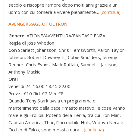
secolo e riscopre l’amore dopo molti anni grazie a un
uomo con cui tornerà a vivere pienamente…
(continua)
AVENGERS:AGE OF ULTRON
Genere
: AZIONE/AVVENTURA/FANTASCIENZA
Regia di
Joss Whedon
Con
Scarlett Johansson, Chris Hemsworth, Aaron Taylor-
Johnson, Robert Downey Jr., Cobie Smulders, Jeremy
Renner, Chris Evans, Mark Ruffalo, Samuel L. Jackson,
Anthony Mackie
Orari
:
venerdì 24: 16.00 18.45 22.00
Prezzi
: €10 Rid. €7 Mer €8
Quando Tony Stark avvia un programma di
mantenimento della pace rimasto inattivo, le cose vanno
male e gli Eroi più Potenti della Terra, tra cui Iron Man,
Capitan America, Thor, l’Incredibile Hulk, Vedova Nera e
Occhio di Falco, sono messi a dura…
(continua)