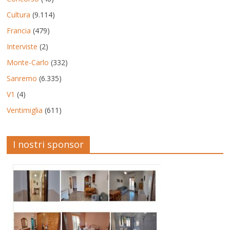
Cultura
(9.114)
Francia
(479)
Interviste
(2)
Monte-Carlo
(332)
Sanremo
(6.335)
V1
(4)
Ventimiglia
(611)
I nostri sponsor