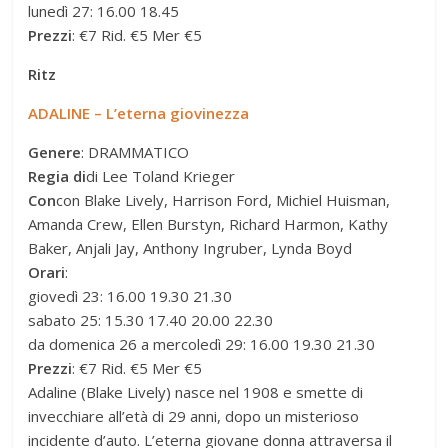
lunedì 27: 16.00 18.45
Prezzi
: €7 Rid. €5 Mer €5
Ritz
ADALINE – L’eterna giovinezza
Genere
: DRAMMATICO
Regia di
di Lee Toland Krieger
Con
con Blake Lively, Harrison Ford, Michiel Huisman,
Amanda Crew, Ellen Burstyn, Richard Harmon, Kathy
Baker, Anjali Jay, Anthony Ingruber, Lynda Boyd
Orari
:
giovedì 23: 16.00 19.30 21.30
sabato 25: 15.30 17.40 20.00 22.30
da domenica 26 a mercoledì 29: 16.00 19.30 21.30
Prezzi
: €7 Rid. €5 Mer €5
Adaline (Blake Lively) nasce nel 1908 e smette di
invecchiare all’età di 29 anni, dopo un misterioso
incidente d’auto. L’eterna giovane donna attraversa il