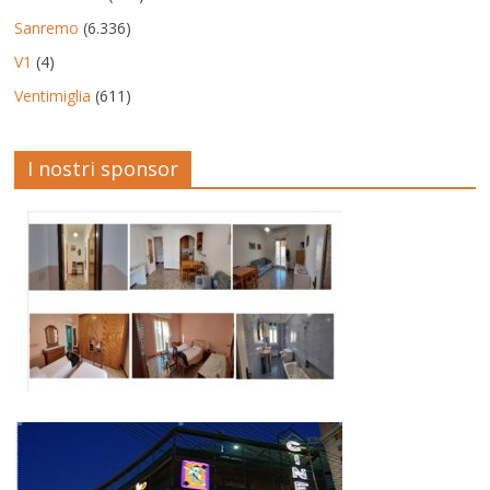
Sanremo
(6.336)
V1
(4)
Ventimiglia
(611)
I nostri sponsor