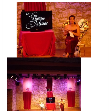
………..
……….