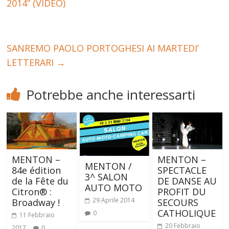
2014” (VIDEO)
SANREMO PAOLO PORTOGHESI AI MARTEDI’
LETTERARI
→
Potrebbe anche interessarti
MENTON –
MENTON –
MENTON /
84e édition
SPECTACLE
3^ SALON
de la Fête du
DE DANSE AU
AUTO MOTO
Citron® :
PROFIT DU
29 Aprile 2014
Broadway !
SECOURS
CATHOLIQUE
0
11 Febbraio
20 Febbraio
2017
0