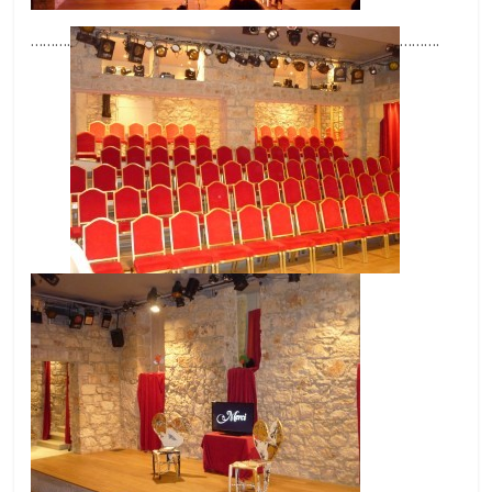
……….
……….