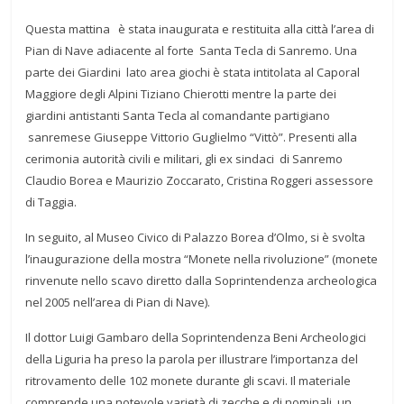
Questa mattina è stata inaugurata e restituita alla città l’area di
Pian di Nave adiacente al forte Santa Tecla di Sanremo. Una
parte dei Giardini lato area giochi è stata intitolata
al Caporal
Maggiore degli Alpini Tiziano Chierotti mentre la parte dei
giardini antistanti Santa Tecla al comandante partigiano
sanremese Giuseppe Vittorio Guglielmo “Vittò”. Presenti alla
cerimonia autorità civili e militari, gli ex sindaci di Sanremo
Claudio Borea e Maurizio Zoccarato, Cristina Roggeri assessore
di Taggia.
In seguito, al Museo Civico di Palazzo Borea d’Olmo, si è svolta
l’inaugurazione della
mostra “Monete nella rivoluzione” (monete
rinvenute nello scavo diretto dalla Soprintendenza archeologica
nel 2005 nell’area di Pian di Nave).
Il dottor Luigi Gambaro della Soprintendenza Beni Archeologici
della Liguria ha preso la parola per illustrare l’importanza del
ritrovamento delle 102 monete durante gli scavi. Il materiale
comprende una notevole varietà di zecche e di nominali, un