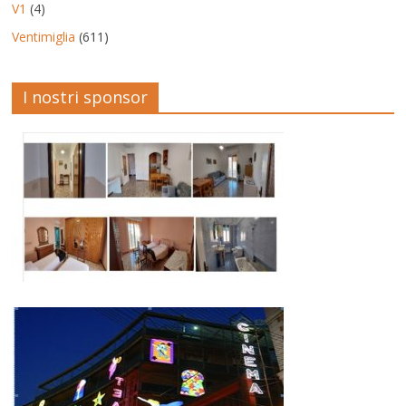
V1
(4)
Ventimiglia
(611)
I nostri sponsor