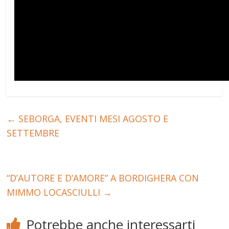
←
SEBORGA, EVENTI MESI AGOSTO E
SETTEMBRE
“D’AUTORE E D’AMORE” A BORDIGHERA CON
MIMMO LOCASCIULLI
→
Potrebbe anche interessarti