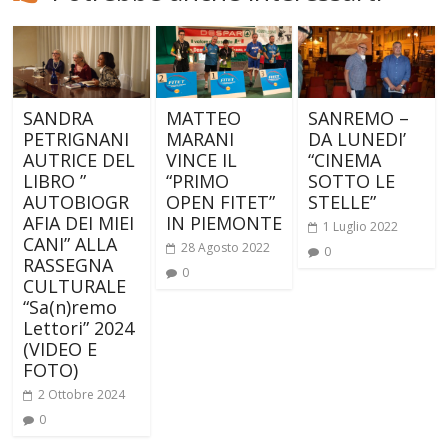
SANDRA
MATTEO
SANREMO –
PETRIGNANI
MARANI
DA LUNEDI’
AUTRICE DEL
VINCE IL
“CINEMA
LIBRO ”
“PRIMO
SOTTO LE
AUTOBIOGR
OPEN FITET”
STELLE”
AFIA DEI MIEI
IN PIEMONTE
1 Luglio 2022
CANI” ALLA
28 Agosto 2022
0
RASSEGNA
0
CULTURALE
“Sa(n)remo
Lettori” 2024
(VIDEO E
FOTO)
2 Ottobre 2024
0