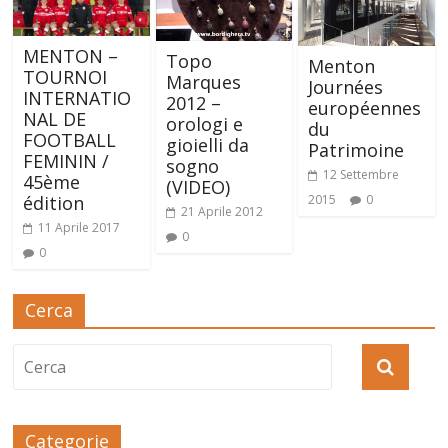
MENTON –
Topo
Menton
TOURNOI
Marques
Journées
INTERNATIO
2012 –
européennes
NAL DE
orologi e
du
FOOTBALL
gioielli da
Patrimoine
FEMININ /
sogno
12 Settembre
45ème
(VIDEO)
édition
2015
0
21 Aprile 2012
11 Aprile 2017
0
0
Cerca
Categorie