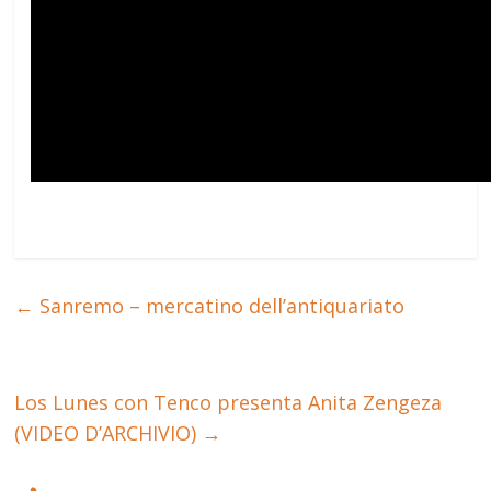
←
Sanremo – mercatino dell’antiquariato
Los Lunes con Tenco presenta Anita Zengeza
(VIDEO D’ARCHIVIO)
→