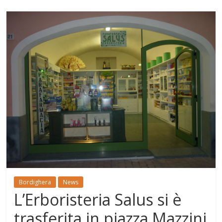
Bordighera
News
L’Erboristeria Salus si è
trasferita in piazza Mazzini