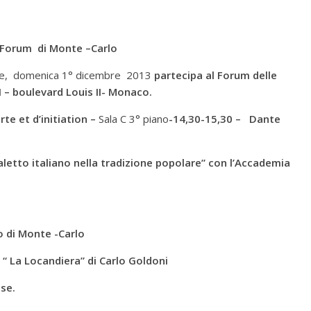
 Forum di Monte –Carlo
ale, domenica 1° dicembre 2013
partecipa al
Forum delle
II – boulevard Louis II- Monaco.
te et d’initiation –
Sala C 3° piano
-14,30-15,30 – Dante
dialetto italiano nella tradizione popolare” con l’Accademia
o di Monte -Carlo
a “ La Locandiera” di Carlo Goldoni
use.