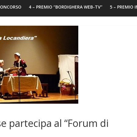
 CONCORSO
4 – PREMIO “BORDIGHERA WEB-TV”
5 – PREMIO 
e partecipa al “Forum di