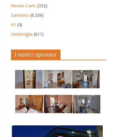
Monte-Carlo
(332)
Sanremo
(6.336)
V1
(4)
Ventimiglia
(611)
I nostri sponsor