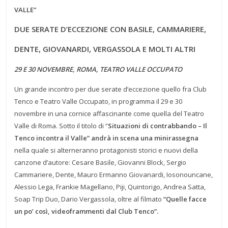
VALLE”
DUE SERATE D’ECCEZIONE CON BASILE, CAMMARIERE,
DENTE, GIOVANARDI, VERGASSOLA E MOLTI ALTRI
29 E 30 NOVEMBRE, ROMA, TEATRO VALLE OCCUPATO
Un grande incontro per due serate d’eccezione quello fra Club
Tenco e Teatro Valle Occupato, in programma il 29 e 30
novembre in una cornice affascinante come quella del Teatro
Valle di Roma. Sotto il titolo di “
Situazioni di contrabbando – Il
Tenco incontra il Valle” andrà in scena una minirassegna
nella quale si alterneranno protagonisti storici e nuovi della
canzone d’autore: Cesare Basile, Giovanni Block, Sergio
Cammariere, Dente, Mauro Ermanno Giovanardi, Iosonouncane,
Alessio Lega, Frankie Magellano, Piji, Quintorigo, Andrea Satta,
Soap Trip Duo, Dario Vergassola, oltre al filmato
“Quelle facce
un po’ così, videoframmenti dal Club Tenco”.