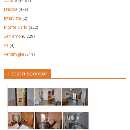
Cultura
(9.107)
Francia
(479)
Interviste
(2)
Monte-Carlo
(332)
Sanremo
(6.329)
V1
(4)
Ventimiglia
(611)
I nostri sponsor