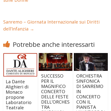
Sanremo – Giornata Internazionale sui Diritti
dell’Infanzia
→
Potrebbe anche interessarti
SUCCESSO
ORCHESTRA
PER IL
SINFONICA
La Dante
MAGNIFICO
DI SANREMO
Alighieri di
CONCERTO
IN
Monaco
DELLE FESTE
CONCERTO
propone
DELL’ORCHES
CON IL
Laboratorio
TRA
PIANISTA
Teatrale