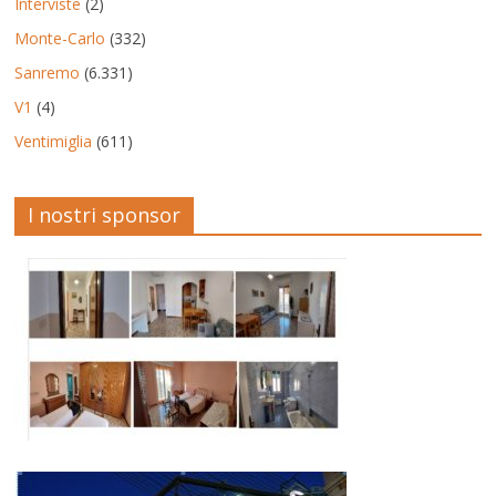
Interviste
(2)
Monte-Carlo
(332)
Sanremo
(6.331)
V1
(4)
Ventimiglia
(611)
I nostri sponsor