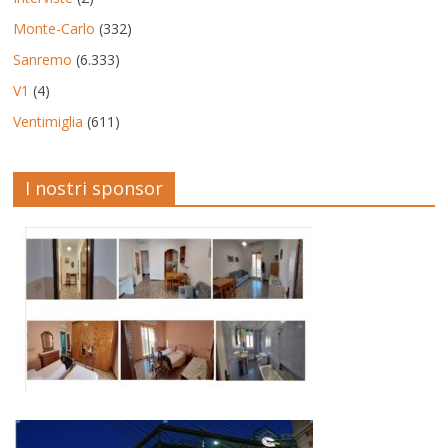
Monte-Carlo
(332)
Sanremo
(6.333)
V1
(4)
Ventimiglia
(611)
I nostri sponsor