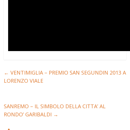
←
VENTIMIGLIA – PREMIO SAN SEGUNDIN 2013 A
LORENZO VIALE
SANREMO – IL SIMBOLO DELLA CITTA’ AL
RONDO’ GARIBALDI
→