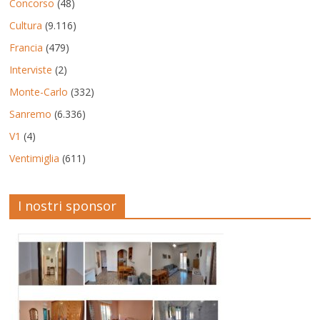
Concorso
(48)
Cultura
(9.116)
Francia
(479)
Interviste
(2)
Monte-Carlo
(332)
Sanremo
(6.336)
V1
(4)
Ventimiglia
(611)
I nostri sponsor