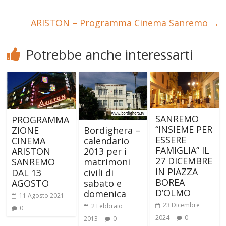
ARISTON – Programma Cinema Sanremo
→
Potrebbe anche interessarti
SANREMO
PROGRAMMA
“INSIEME PER
ZIONE
Bordighera –
ESSERE
CINEMA
calendario
FAMIGLIA” IL
ARISTON
2013 per i
27 DICEMBRE
SANREMO
matrimoni
IN PIAZZA
DAL 13
civili di
BOREA
AGOSTO
sabato e
D’OLMO
domenica
11 Agosto 2021
23 Dicembre
2 Febbraio
0
2024
0
2013
0