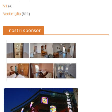
V1
(4)
Ventimiglia
(611)
I nostri sponsor