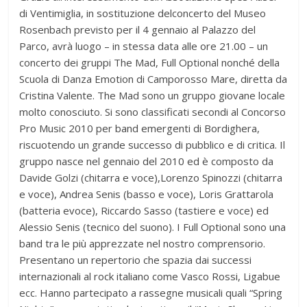
di Ventimiglia, in sostituzione delconcerto del Museo
Rosenbach previsto per il 4 gennaio al Palazzo del
Parco, avrà luogo – in stessa data alle ore 21.00 – un
concerto dei gruppi The Mad, Full Optional nonché della
Scuola di Danza Emotion di Camporosso Mare, diretta da
Cristina Valente. The Mad sono un gruppo giovane locale
molto conosciuto. Si sono classificati secondi al Concorso
Pro Music 2010 per band emergenti di Bordighera,
riscuotendo un grande successo di pubblico e di critica. Il
gruppo nasce nel gennaio del 2010 ed è composto da
Davide Golzi (chitarra e voce),Lorenzo Spinozzi (chitarra
e voce), Andrea Senis (basso e voce), Loris Grattarola
(batteria evoce), Riccardo Sasso (tastiere e voce) ed
Alessio Senis (tecnico del suono). I Full Optional sono una
band tra le più apprezzate nel nostro comprensorio.
Presentano un repertorio che spazia dai successi
internazionali al rock italiano come Vasco Rossi, Ligabue
ecc. Hanno partecipato a rassegne musicali quali “Spring