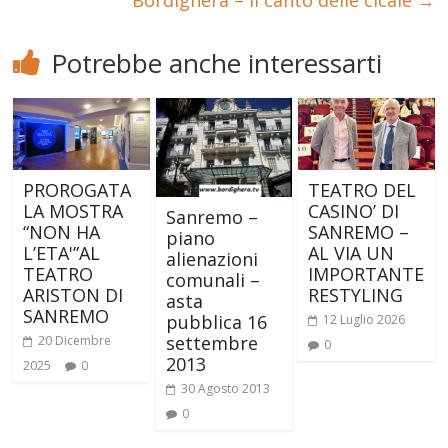
Potrebbe anche interessarti
PROROGATA
TEATRO DEL
LA MOSTRA
CASINO’ DI
Sanremo –
“NON HA
SANREMO –
piano
L’ETA'”AL
AL VIA UN
alienazioni
TEATRO
IMPORTANTE
comunali –
ARISTON DI
RESTYLING
asta
SANREMO
pubblica 16
12 Luglio 2026
settembre
20 Dicembre
0
2013
2025
0
30 Agosto 2013
0