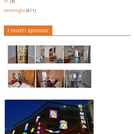
V1
(4)
Ventimiglia
(611)
I nostri sponsor