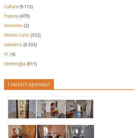
Cultura
(9.112)
Francia
(479)
Interviste
(2)
Monte-Carlo
(332)
Sanremo
(6.333)
V1
(4)
Ventimiglia
(611)
I nostri sponsor