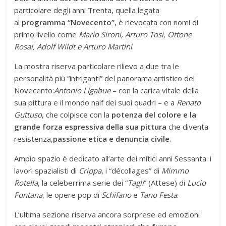
particolare degli anni Trenta, quella legata
al
programma “Novecento”
, è rievocata con nomi di
primo livello come
Mario Sironi, Arturo Tosi, Ottone
Rosai, Adolf Wildt e Arturo Martini
.
La mostra riserva particolare rilievo a due tra le
personalità più “intriganti” del panorama artistico del
Novecento:
Antonio Ligabue
– con la carica vitale della
sua pittura e il mondo naif dei suoi quadri – e a
Renato
Guttuso
, che colpisce con la
potenza del colore e la
grande forza espressiva della sua pittura
che diventa
resistenza,
passione etica e denuncia civile
.
Ampio spazio è dedicato all’arte dei mitici anni Sessanta: i
lavori spazialisti di
Crippa
, i “décollages” di
Mimmo
Rotella
, la celeberrima serie dei “
Tagli
” (Attese) di
Lucio
Fontana
, le opere pop di
Schifano
e
Tano Festa
.
L’ultima sezione riserva ancora sorprese ed emozioni