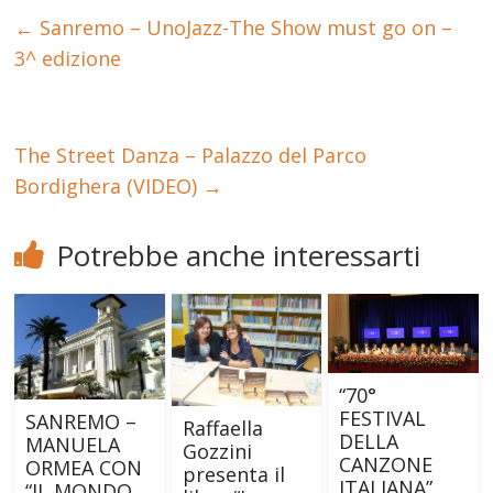
←
Sanremo – UnoJazz-The Show must go on –
3^ edizione
The Street Danza – Palazzo del Parco
Bordighera (VIDEO)
→
Potrebbe anche interessarti
“70°
FESTIVAL
SANREMO –
Raffaella
DELLA
MANUELA
Gozzini
CANZONE
ORMEA CON
presenta il
ITALIANA”
“IL MONDO