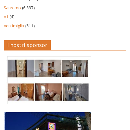
Sanremo
(6.337)
V1
(4)
Ventimiglia
(611)
I nostri sponsor