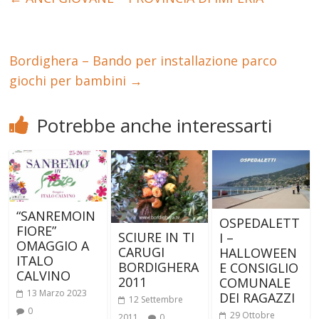
Bordighera – Bando per installazione parco
giochi per bambini
→
Potrebbe anche interessarti
“SANREMOIN
OSPEDALETT
FIORE”
SCIURE IN TI
I –
OMAGGIO A
CARUGI
HALLOWEEN
ITALO
BORDIGHERA
E CONSIGLIO
CALVINO
2011
COMUNALE
13 Marzo 2023
DEI RAGAZZI
12 Settembre
0
29 Ottobre
2011
0