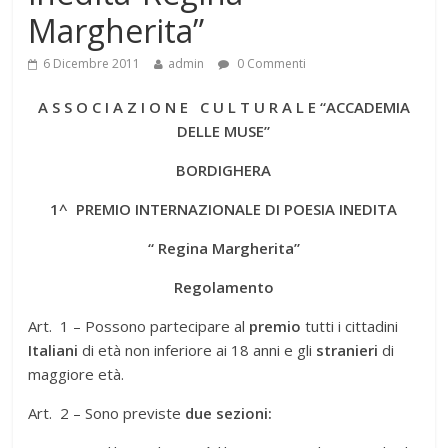
Margherita”
6 Dicembre 2011
admin
0 Commenti
A S S O C I A Z I O N E C U L T U R A L E
“ACCADEMIA
DELLE MUSE
”
BORDIGHERA
1^ PREMIO INTERNAZIONALE DI POESIA INEDITA
“ Regina Margherita”
Regolamento
Art. 1 – Possono partecipare al
premio
tutti i cittadini
Italiani
di età non inferiore ai 18 anni e gli
stranieri
di
maggiore età.
Art. 2 – Sono previste
due sezioni: