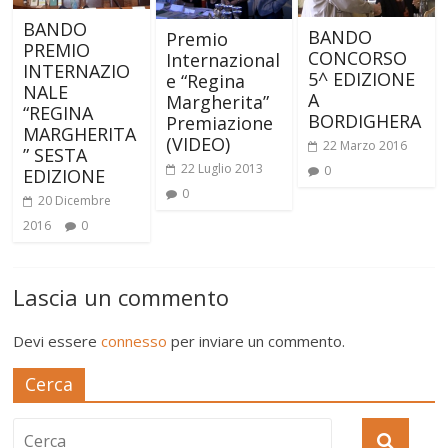
BANDO
BANDO
Premio
PREMIO
CONCORSO
Internazional
INTERNAZIO
5^ EDIZIONE
e “Regina
NALE
A
Margherita”
“REGINA
BORDIGHERA
Premiazione
MARGHERITA
(VIDEO)
22 Marzo 2016
” SESTA
22 Luglio 2013
0
EDIZIONE
0
20 Dicembre
2016
0
Lascia un commento
Devi essere
connesso
per inviare un commento.
Cerca