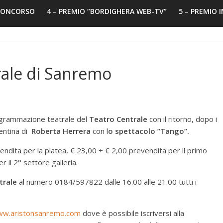
 CONCORSO
4 – PREMIO “BORDIGHERA WEB-TV”
5 – PREMIO 
rale di Sanremo
ogrammazione teatrale del
Teatro Centrale
con il ritorno, dopo i
ntina di
Roberta Herrera
con l
o spettacolo ”Tango”.
endita per la platea, € 23,00 + € 2,00 prevendita per il primo
 il 2° settore galleria.
trale
al numero 0184/597822 dalle 16.00 alle 21.00 tutti i
w.aristonsanremo.com
dove è possibile iscriversi alla