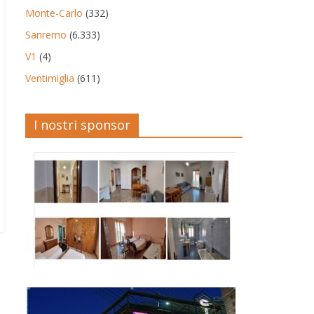
Monte-Carlo
(332)
Sanremo
(6.333)
V1
(4)
Ventimiglia
(611)
I nostri sponsor