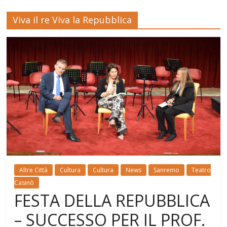
Viva il re Viva la Repubblica
Altre Città
Cultura
Cultura
News
Sanremo
Teatro
Casinò
FESTA DELLA REPUBBLICA
– SUCCESSO PER IL PROF.