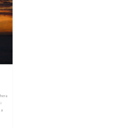
hera
,
i
 a