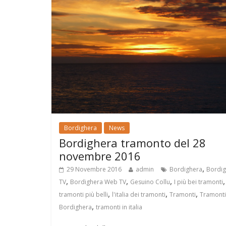
Bordighera
News
Bordighera tramonto del 28
novembre 2016
,
29 Novembre 2016
admin
Bordighera
Bordig
,
,
,
TV
Bordighera Web TV
Gesuino Collu
I più bei tramonti
,
,
,
tramonti più belli
l'italia dei tramonti
Tramonti
Tramonti
,
Bordighera
tramonti in italia