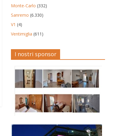
Monte-Carlo
(332)
Sanremo
(6.330)
V1
(4)
Ventimiglia
(611)
I nostri sponsor