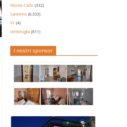
Monte-Carlo
(332)
Sanremo
(6.333)
V1
(4)
Ventimiglia
(611)
I nostri sponsor