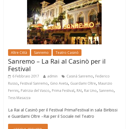
Altre Città
Sanremo
Teatro Casinò
Sanremo – La Rai al Casinò per il
Festival
,
6 Febbraio 2017
admin
Casinà Sanremo
Federico
,
,
,
,
Russo
Festival Sanremo
Gino Aveta
Guardami Oltre
Maurizio
,
,
,
,
,
,
Ferrini
Patrizia del Vasco
Prima Festival
RAI
Rai Uno
Sanremo
Tess Masazza
La Rai al Casinò per il Festival PrimaFestival in sala Biribissi
e Guardami Oltre –Rai per il Sociale nel Teatro