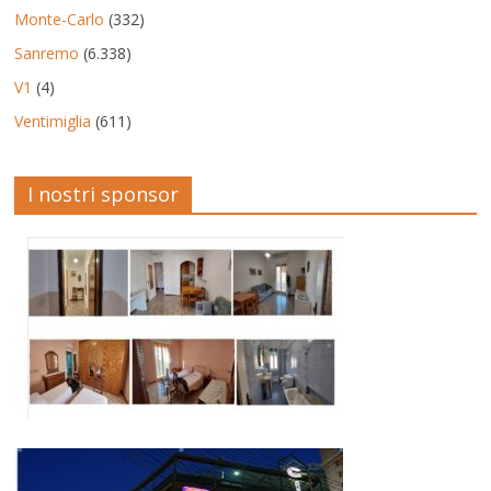
Monte-Carlo
(332)
Sanremo
(6.338)
V1
(4)
Ventimiglia
(611)
I nostri sponsor