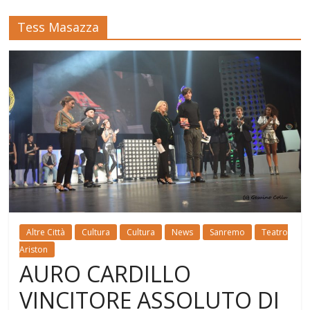
Tess Masazza
Altre Città
Cultura
Cultura
News
Sanremo
Teatro
Ariston
AURO CARDILLO
VINCITORE ASSOLUTO DI