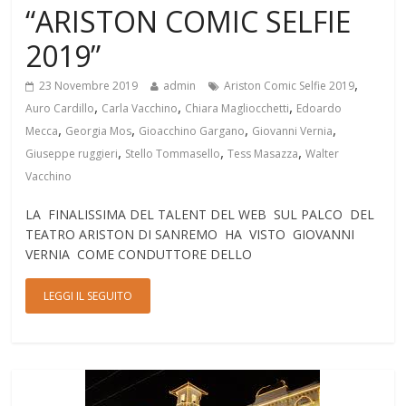
“ARISTON COMIC SELFIE
2019”
,
23 Novembre 2019
admin
Ariston Comic Selfie 2019
,
,
,
Auro Cardillo
Carla Vacchino
Chiara Magliocchetti
Edoardo
,
,
,
,
Mecca
Georgia Mos
Gioacchino Gargano
Giovanni Vernia
,
,
,
Giuseppe ruggieri
Stello Tommasello
Tess Masazza
Walter
Vacchino
LA FINALISSIMA DEL TALENT DEL WEB SUL PALCO DEL
TEATRO ARISTON DI SANREMO HA VISTO GIOVANNI
VERNIA COME CONDUTTORE DELLO
LEGGI IL SEGUITO