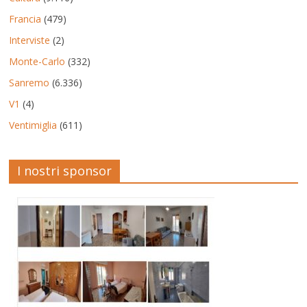
Francia
(479)
Interviste
(2)
Monte-Carlo
(332)
Sanremo
(6.336)
V1
(4)
Ventimiglia
(611)
I nostri sponsor