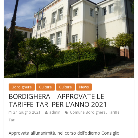
Bordighera
Cultura
Cultura
News
BORDIGHERA – APPROVATE LE
TARIFFE TARI PER L’ANNO 2021
,
24 Giugno 2021
admin
Comune Bordighera
Tariffe
Tari
Approvata all’unanimità, nel corso dell’odierno Consiglio