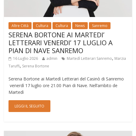
Altre Città
Cultura
Cultura
News
Sanremo
SERENA BORTONE AI MARTEDI’
LETTERARI VENERDI’ 17 LUGLIO A
PIAN DI NAVE SANREMO
,
16 Luglio 2026
admin
Martedì Letterari Sanremo
Marzia
,
Taruffi
Serena Bortone
Serena Bortone ai Martedì Letterari del Casinò di Sanremo
venerdì 17 luglio ore 21.00 Pian di Nave. Nell’ambito de
Martedì
LEGGI IL SEGUITO