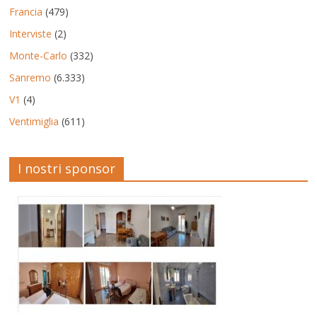
Francia
(479)
Interviste
(2)
Monte-Carlo
(332)
Sanremo
(6.333)
V1
(4)
Ventimiglia
(611)
I nostri sponsor