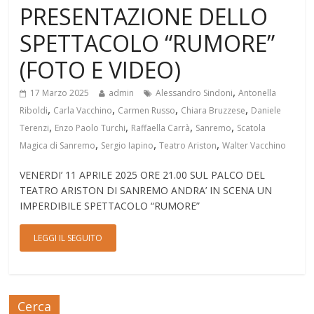
PRESENTAZIONE DELLO
SPETTACOLO “RUMORE”
(FOTO E VIDEO)
,
17 Marzo 2025
admin
Alessandro Sindoni
Antonella
,
,
,
,
Riboldi
Carla Vacchino
Carmen Russo
Chiara Bruzzese
Daniele
,
,
,
,
Terenzi
Enzo Paolo Turchi
Raffaella Carrà
Sanremo
Scatola
,
,
,
Magica di Sanremo
Sergio Iapino
Teatro Ariston
Walter Vacchino
VENERDI’ 11 APRILE 2025 ORE 21.00 SUL PALCO DEL
TEATRO ARISTON DI SANREMO ANDRA’ IN SCENA UN
IMPERDIBILE SPETTACOLO “RUMORE”
LEGGI IL SEGUITO
Cerca