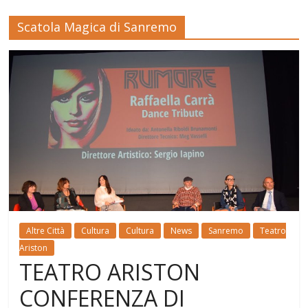
Scatola Magica di Sanremo
Altre Città
Cultura
Cultura
News
Sanremo
Teatro
Ariston
TEATRO ARISTON
CONFERENZA DI