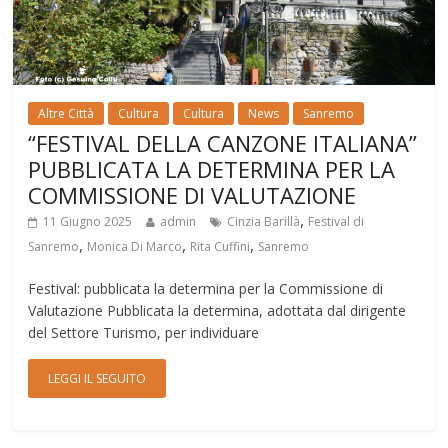
Altre Città
Cultura
Cultura
News
Sanremo
“FESTIVAL DELLA CANZONE ITALIANA”
PUBBLICATA LA DETERMINA PER LA
COMMISSIONE DI VALUTAZIONE
,
11 Giugno 2025
admin
Cinzia Barillà
Festival di
,
,
,
Sanremo
Monica Di Marco
Rita Cuffini
Sanremo
Festival: pubblicata la determina per la Commissione di
Valutazione Pubblicata la determina, adottata dal dirigente
del Settore Turismo, per individuare
LEGGI IL SEGUITO