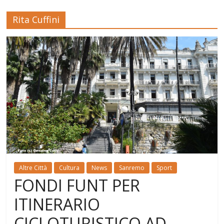
Rita Cuffini
Altre Città
Cultura
News
Sanremo
Sport
FONDI FUNT PER
ITINERARIO
CICLOTURISTICO AD