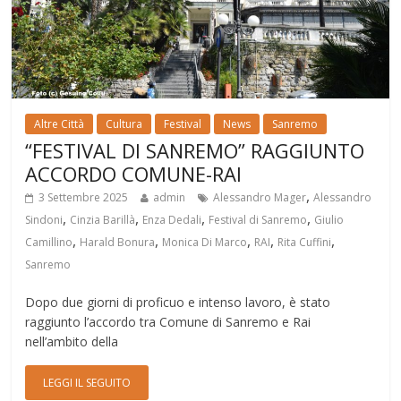
Altre Città
Cultura
Festival
News
Sanremo
“FESTIVAL DI SANREMO” RAGGIUNTO
ACCORDO COMUNE-RAI
,
3 Settembre 2025
admin
Alessandro Mager
Alessandro
,
,
,
,
Sindoni
Cinzia Barillà
Enza Dedali
Festival di Sanremo
Giulio
,
,
,
,
,
Camillino
Harald Bonura
Monica Di Marco
RAI
Rita Cuffini
Sanremo
Dopo due giorni di proficuo e intenso lavoro, è stato
raggiunto l’accordo tra Comune di Sanremo e Rai
nell’ambito della
LEGGI IL SEGUITO