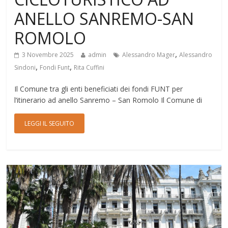
ANELLO SANREMO-SAN
ROMOLO
,
3 Novembre 2025
admin
Alessandro Mager
Alessandro
,
,
Sindoni
Fondi Funt
Rita Cuffini
Il Comune tra gli enti beneficiati dei fondi FUNT per
l’itinerario ad anello Sanremo – San Romolo Il Comune di
LEGGI IL SEGUITO