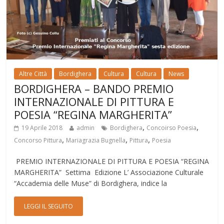
Altre Città
Bordighera
Cultura
Cultura
News
BORDIGHERA – BANDO PREMIO
INTERNAZIONALE DI PITTURA E
POESIA “REGINA MARGHERITA”
,
,
19 Aprile 2018
admin
Bordighera
Concoirso Poesia
,
,
,
Concorso Pittura
Mariagrazia Bugnella
Pittura
Poesia
PREMIO INTERNAZIONALE DI PITTURA E POESIA “REGINA
MARGHERITA” Settima Edizione L’ Associazione Culturale
“Accademia delle Muse” di Bordighera, indice la
LEGGI IL SEGUITO