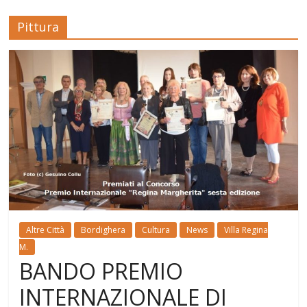
Pittura
Altre Città
Bordighera
Cultura
News
Villa Regina
M.
BANDO PREMIO
INTERNAZIONALE DI