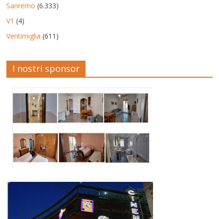
Sanremo
(6.333)
V1
(4)
Ventimiglia
(611)
I nostri sponsor