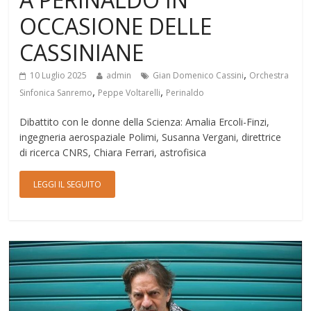
OCCASIONE DELLE
CASSINIANE
,
10 Luglio 2025
admin
Gian Domenico Cassini
Orchestra
,
,
Sinfonica Sanremo
Peppe Voltarelli
Perinaldo
Dibattito con le donne della Scienza: Amalia Ercoli-Finzi,
ingegneria aerospaziale Polimi, Susanna Vergani, direttrice
di ricerca CNRS, Chiara Ferrari, astrofisica
LEGGI IL SEGUITO