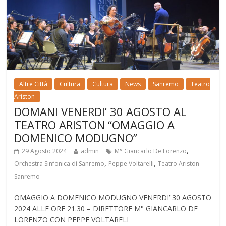
Altre Città
Cultura
Cultura
News
Sanremo
Teatro
Ariston
DOMANI VENERDI’ 30 AGOSTO AL
TEATRO ARISTON “OMAGGIO A
DOMENICO MODUGNO”
,
29 Agosto 2024
admin
M° Giancarlo De Lorenzo
,
,
Orchestra Sinfonica di Sanremo
Peppe Voltarelli
Teatro Ariston
Sanremo
OMAGGIO A DOMENICO MODUGNO VENERDI’ 30 AGOSTO
2024 ALLE ORE 21.30 – DIRETTORE M° GIANCARLO DE
LORENZO CON PEPPE VOLTARELI