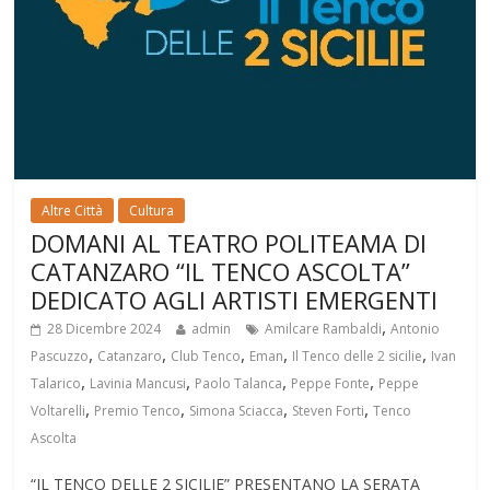
Altre Città
Cultura
DOMANI AL TEATRO POLITEAMA DI
CATANZARO “IL TENCO ASCOLTA”
DEDICATO AGLI ARTISTI EMERGENTI
,
28 Dicembre 2024
admin
Amilcare Rambaldi
Antonio
,
,
,
,
,
Pascuzzo
Catanzaro
Club Tenco
Eman
Il Tenco delle 2 sicilie
Ivan
,
,
,
,
Talarico
Lavinia Mancusi
Paolo Talanca
Peppe Fonte
Peppe
,
,
,
,
Voltarelli
Premio Tenco
Simona Sciacca
Steven Forti
Tenco
Ascolta
“IL TENCO DELLE 2 SICILIE” PRESENTANO LA SERATA