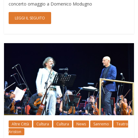
concerto omaggio a Domenico Modugno
LEGGI IL SEGUITO
Altre Città
Cultura
Cultura
News
Sanremo
Teatro
Ariston