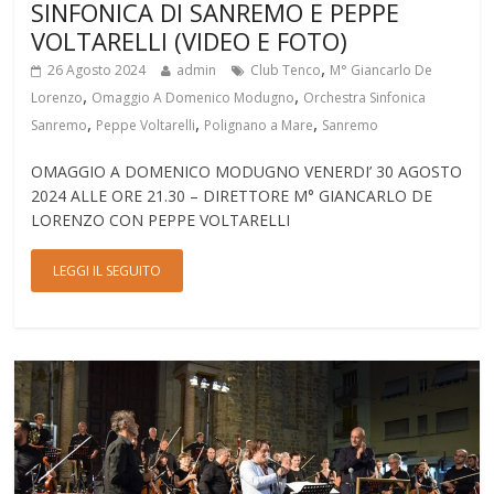
SINFONICA DI SANREMO E PEPPE
VOLTARELLI (VIDEO E FOTO)
,
26 Agosto 2024
admin
Club Tenco
M° Giancarlo De
,
,
Lorenzo
Omaggio A Domenico Modugno
Orchestra Sinfonica
,
,
,
Sanremo
Peppe Voltarelli
Polignano a Mare
Sanremo
OMAGGIO A DOMENICO MODUGNO VENERDI’ 30 AGOSTO
2024 ALLE ORE 21.30 – DIRETTORE M° GIANCARLO DE
LORENZO CON PEPPE VOLTARELLI
LEGGI IL SEGUITO