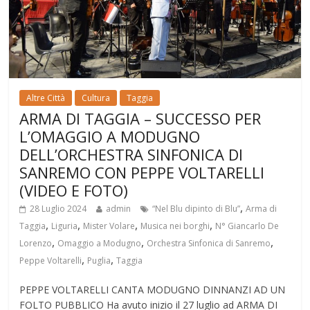
Altre Città
Cultura
Taggia
ARMA DI TAGGIA – SUCCESSO PER
L’OMAGGIO A MODUGNO
DELL’ORCHESTRA SINFONICA DI
SANREMO CON PEPPE VOLTARELLI
(VIDEO E FOTO)
,
28 Luglio 2024
admin
“Nel Blu dipinto di Blu”
Arma di
,
,
,
,
Taggia
Liguria
Mister Volare
Musica nei borghi
N° Giancarlo De
,
,
,
Lorenzo
Omaggio a Modugno
Orchestra Sinfonica di Sanremo
,
,
Peppe Voltarelli
Puglia
Taggia
PEPPE VOLTARELLI CANTA MODUGNO DINNANZI AD UN
FOLTO PUBBLICO Ha avuto inizio il 27 luglio ad ARMA DI