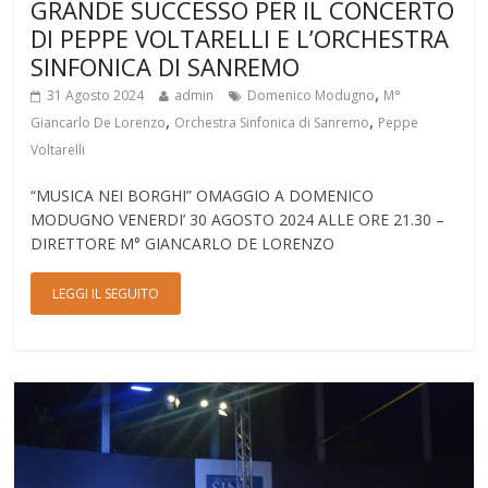
GRANDE SUCCESSO PER IL CONCERTO
DI PEPPE VOLTARELLI E L’ORCHESTRA
SINFONICA DI SANREMO
,
31 Agosto 2024
admin
Domenico Modugno
M°
,
,
Giancarlo De Lorenzo
Orchestra Sinfonica di Sanremo
Peppe
Voltarelli
“MUSICA NEI BORGHI” OMAGGIO A DOMENICO
MODUGNO VENERDI’ 30 AGOSTO 2024 ALLE ORE 21.30 –
DIRETTORE M° GIANCARLO DE LORENZO
LEGGI IL SEGUITO