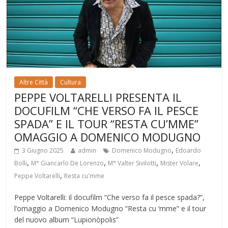
Altre Città
Cultura
PEPPE VOLTARELLI PRESENTA IL
DOCUFILM “CHE VERSO FA IL PESCE
SPADA” E IL TOUR “RESTA CU’MME”
OMAGGIO A DOMENICO MODUGNO
,
3 Giugno 2025
admin
Domenico Modugno
Edoardo
,
,
,
,
Bolli
M° Giancarlo De Lorenzo
M° Valter Sivilotti
Mister Volare
,
Peppe Voltarelli
Resta cu'mme
Peppe Voltarelli: il docufilm “Che verso fa il pesce spada?”,
l’omaggio a Domenico Modugno “Resta cu ‘mme” e il tour
del nuovo album “Lupionòpolis”