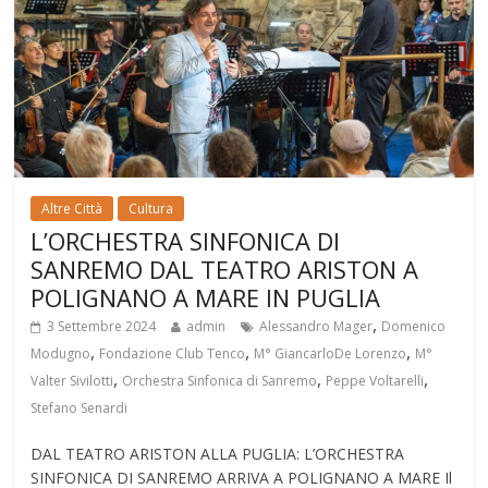
Altre Città
Cultura
L’ORCHESTRA SINFONICA DI
SANREMO DAL TEATRO ARISTON A
POLIGNANO A MARE IN PUGLIA
,
3 Settembre 2024
admin
Alessandro Mager
Domenico
,
,
,
Modugno
Fondazione Club Tenco
M° GiancarloDe Lorenzo
M°
,
,
,
Valter Sivilotti
Orchestra Sinfonica di Sanremo
Peppe Voltarelli
Stefano Senardi
DAL TEATRO ARISTON ALLA PUGLIA: L’ORCHESTRA
SINFONICA DI SANREMO ARRIVA A POLIGNANO A MARE Il