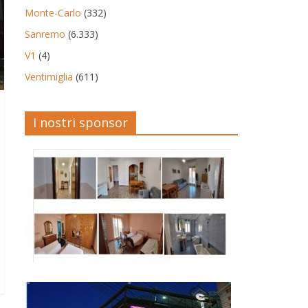
Monte-Carlo
(332)
Sanremo
(6.333)
V1
(4)
Ventimiglia
(611)
I nostri sponsor