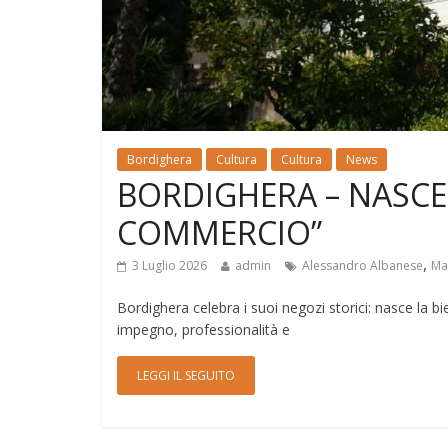
Bordighera
Cultura
Cultura
News
BORDIGHERA – NASCE 
COMMERCIO”
,
3 Luglio 2026
admin
Alessandro Albanese
Ma
Bordighera celebra i suoi negozi storici: nasce la
impegno, professionalità e
LEGGI IL SEGUITO