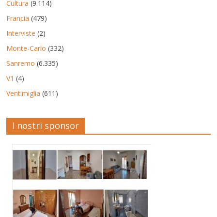
Cultura
(9.114)
Francia
(479)
Interviste
(2)
Monte-Carlo
(332)
Sanremo
(6.335)
V1
(4)
Ventimiglia
(611)
I nostri sponsor