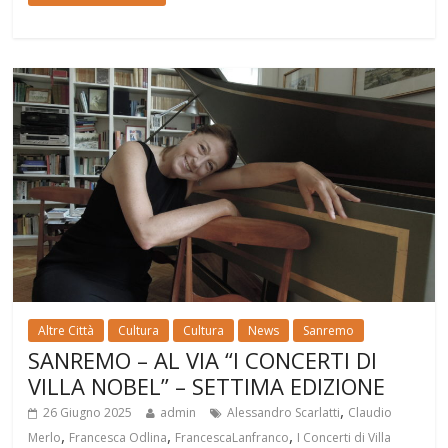
Altre Città
Cultura
Cultura
News
Sanremo
SANREMO – AL VIA “I CONCERTI DI
VILLA NOBEL” – SETTIMA EDIZIONE
,
26 Giugno 2025
admin
Alessandro Scarlatti
Claudio
,
,
,
Merlo
Francesca Odlina
FrancescaLanfranco
I Concerti di Villa