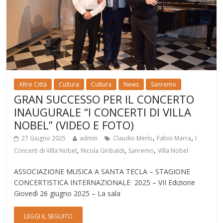
Altre Città
Cultura
Cultura
News
Sanremo
GRAN SUCCESSO PER IL CONCERTO
INAUGURALE “I CONCERTI DI VILLA
NOBEL” (VIDEO E FOTO)
,
,
27 Giugno 2025
admin
Claudio Merlo
Fabio Marra
I
,
,
,
Concerti di Villa Nobel
Nicola Giribaldi
Sanremo
Villa Nobel
ASSOCIAZIONE MUSICA A SANTA TECLA – STAGIONE
CONCERTISTICA INTERNAZIONALE 2025 – VII Edizione
Giovedì 26 giugno 2025 – La sala
LEGGI IL SEGUITO