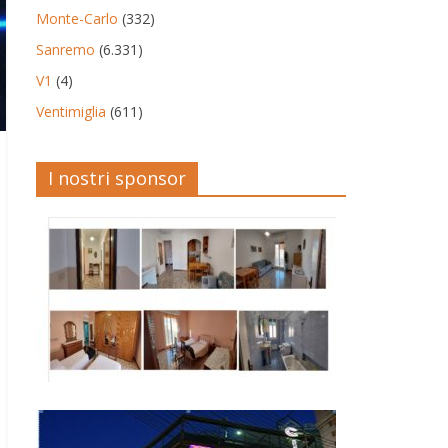
Monte-Carlo
(332)
Sanremo
(6.331)
V1
(4)
Ventimiglia
(611)
I nostri sponsor