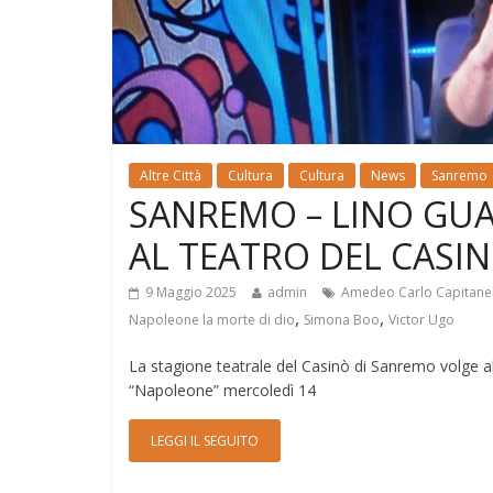
Altre Città
Cultura
Cultura
News
Sanremo
SANREMO – LINO GU
AL TEATRO DEL CASIN
9 Maggio 2025
admin
Amedeo Carlo Capitanel
,
,
Napoleone la morte di dio
Simona Boo
Victor Ugo
La stagione teatrale del Casinò di Sanremo volge a
“Napoleone” mercoledì 14
LEGGI IL SEGUITO