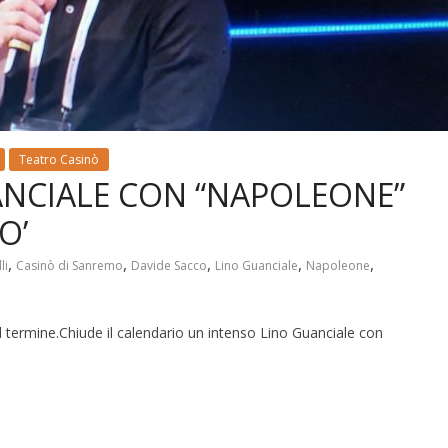
Teatro Casinò
ANCIALE CON “NAPOLEONE”
O’
,
,
,
,
,
li
Casinò di Sanremo
Davide Sacco
Lino Guanciale
Napoleone
l termine.Chiude il calendario un intenso Lino Guanciale con