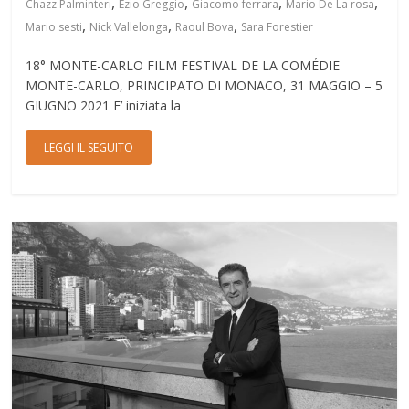
,
,
,
,
Chazz Palminteri
Ezio Greggio
Giacomo ferrara
Mario De La rosa
,
,
,
Mario sesti
Nick Vallelonga
Raoul Bova
Sara Forestier
18° MONTE-CARLO FILM FESTIVAL DE LA COMÉDIE
MONTE-CARLO, PRINCIPATO DI MONACO, 31 MAGGIO – 5
GIUGNO 2021 E’ iniziata la
LEGGI IL SEGUITO