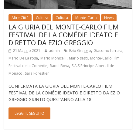
Altre Città
Cultura
Cultura
Monte-Carlo
News
LA GIURIA DEL MONTE-CARLO FILM
FESTIVAL DE LA COMÉDIE IDEATO E
DIRETTO DA EZIO GREGGIO
,
,
21 Maggio 2021
admin
Ezio Greggio
Giacomo ferrara
,
,
,
Mario De La rosa
Mario Monicelli
Mario sesti
Monte-Carlo Film
,
,
Festival de la Comédie
Raoul Bova
S.A.S Principe Albert II de
,
Monaco
Sara Forestier
CONFERMATA LA GIURIA DEL MONTE-CARLO FILM
FESTIVAL DE LA COMÉDIE IDEATO E DIRETTO DA EZIO
GREGGIO GIUNTO QUEST’ANNO ALLA 18′
LEGGI IL SEGUITO