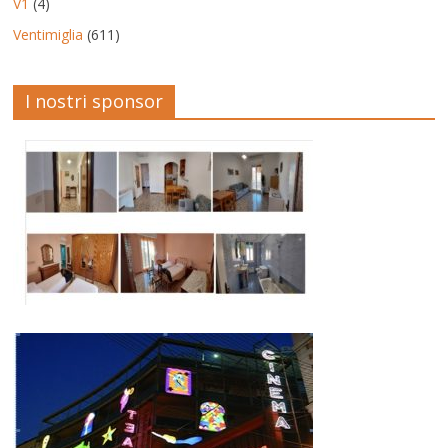
V1
(4)
Ventimiglia
(611)
I nostri sponsor