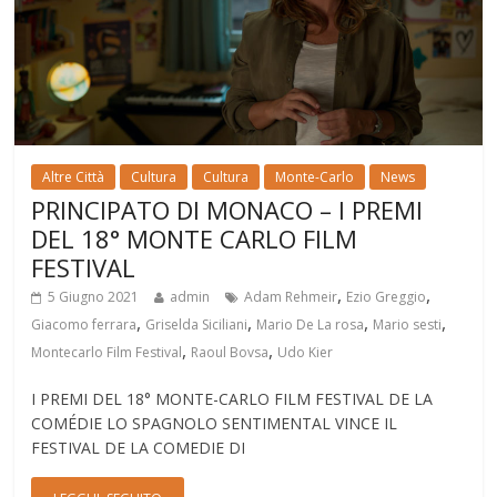
Altre Città
Cultura
Cultura
Monte-Carlo
News
PRINCIPATO DI MONACO – I PREMI
DEL 18° MONTE CARLO FILM
FESTIVAL
,
,
5 Giugno 2021
admin
Adam Rehmeir
Ezio Greggio
,
,
,
,
Giacomo ferrara
Griselda Siciliani
Mario De La rosa
Mario sesti
,
,
Montecarlo Film Festival
Raoul Bovsa
Udo Kier
I PREMI DEL 18° MONTE-CARLO FILM FESTIVAL DE LA
COMÉDIE LO SPAGNOLO SENTIMENTAL VINCE IL
FESTIVAL DE LA COMEDIE DI