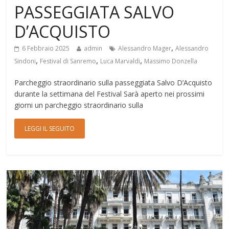
PASSEGGIATA SALVO
D’ACQUISTO
,
6 Febbraio 2025
admin
Alessandro Mager
Alessandro
,
,
,
Sindoni
Festival di Sanremo
Luca Marvaldi
Massimo Donzella
Parcheggio straordinario sulla passeggiata Salvo D’Acquisto
durante la settimana del Festival Sarà aperto nei prossimi
giorni un parcheggio straordinario sulla
LEGGI IL SEGUITO