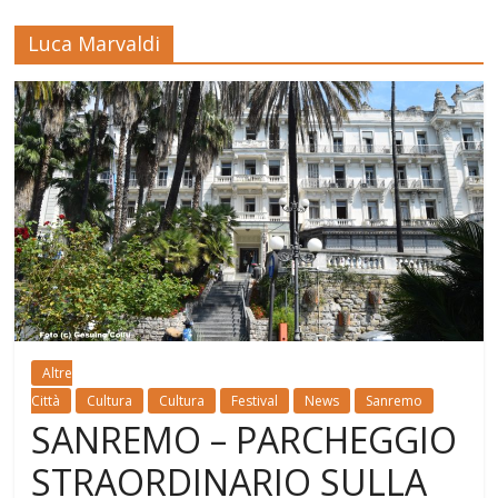
Luca Marvaldi
Altre
Città
Cultura
Cultura
Festival
News
Sanremo
SANREMO – PARCHEGGIO
STRAORDINARIO SULLA