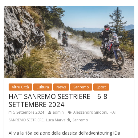
Altre Città
Cultura
News
Sanremo
Sport
HAT SANREMO SESTRIERE – 6-8
SETTEMBRE 2024
,
5 Settembre 2024
admin
Alessandro Sindoni
HAT
,
,
SANREMO SESTRIERE
Luca Marvaldi
Sanremo
Al via la 16a edizione della classica dell’adventouring !Da