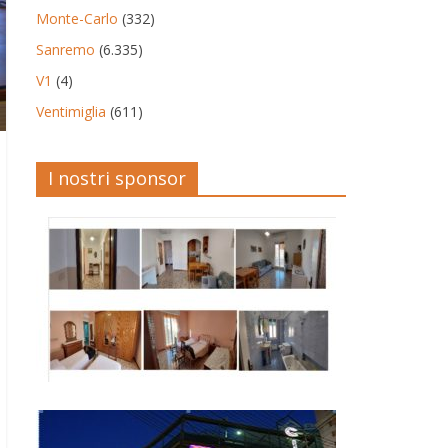
Monte-Carlo
(332)
Sanremo
(6.335)
V1
(4)
Ventimiglia
(611)
I nostri sponsor