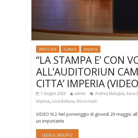
Altre Città
Cultura
Imperia
“LA STAMPA E’ CON V
ALL’AUDITORIUN CAM
CITTA’ IMPERIA (VIDE
,
1 Giugno 2025
admin
Andrea Malaguti
Anna 
,
,
Imperia
Luca Bottura
Rocco Hunt
VIDEO N.2 Nel pomeriggio di giovedì 29 maggio all
un importante
LEGGI IL SEGUITO