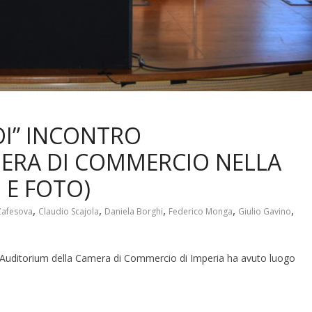
OI” INCONTRO
ERA DI COMMERCIO NELLA
O E FOTO)
,
,
,
,
,
Zafesova
Claudio Scajola
Daniela Borghi
Federico Monga
Giulio Gavino
’Auditorium della Camera di Commercio di Imperia ha avuto luogo