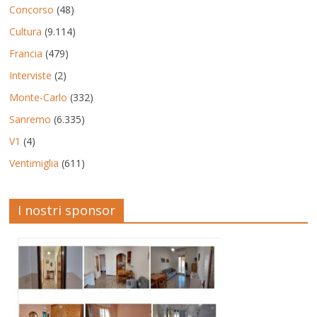
Concorso
(48)
Cultura
(9.114)
Francia
(479)
Interviste
(2)
Monte-Carlo
(332)
Sanremo
(6.335)
V1
(4)
Ventimiglia
(611)
I nostri sponsor