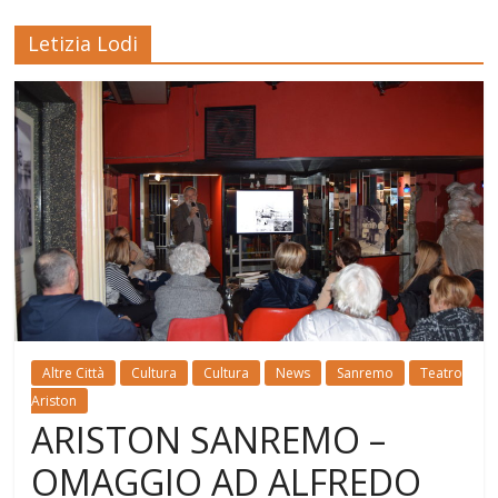
Letizia Lodi
Altre Città
Cultura
Cultura
News
Sanremo
Teatro
Ariston
ARISTON SANREMO –
OMAGGIO AD ALFREDO