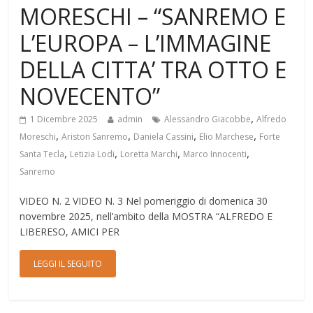
MORESCHI – “SANREMO E
L’EUROPA – L’IMMAGINE
DELLA CITTA’ TRA OTTO E
NOVECENTO”
,
1 Dicembre 2025
admin
Alessandro Giacobbe
Alfredo
,
,
,
,
Moreschi
Ariston Sanremo
Daniela Cassini
Elio Marchese
Forte
,
,
,
,
Santa Tecla
Letizia Lodi
Loretta Marchi
Marco Innocenti
Sanremo
VIDEO N. 2 VIDEO N. 3 Nel pomeriggio di domenica 30
novembre 2025, nell’ambito della MOSTRA “ALFREDO E
LIBERESO, AMICI PER
LEGGI IL SEGUITO