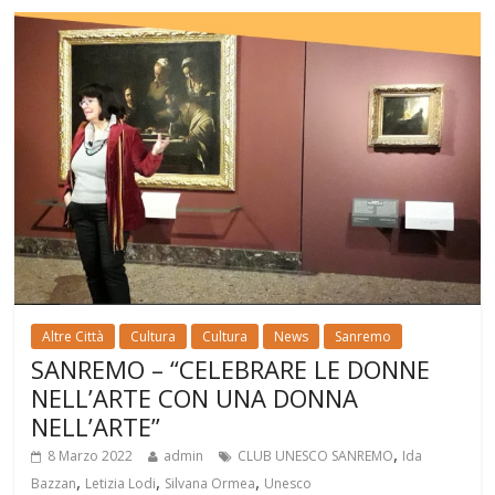
Altre Città
Cultura
Cultura
News
Sanremo
SANREMO – “CELEBRARE LE DONNE
NELL’ARTE CON UNA DONNA
NELL’ARTE”
,
8 Marzo 2022
admin
CLUB UNESCO SANREMO
Ida
,
,
,
Bazzan
Letizia Lodi
Silvana Ormea
Unesco