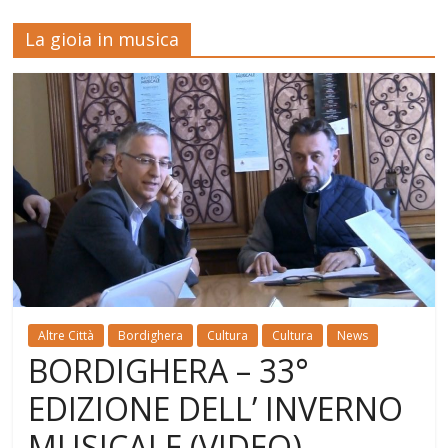
La gioia in musica
Altre Città
Bordighera
Cultura
Cultura
News
BORDIGHERA – 33°
EDIZIONE DELL’ INVERNO
MUSICALE (VIDEO)