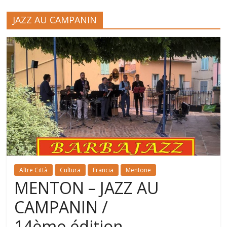
JAZZ AU CAMPANIN
Altre Città
Cultura
Francia
Mentone
MENTON – JAZZ AU
CAMPANIN /
14ème édition