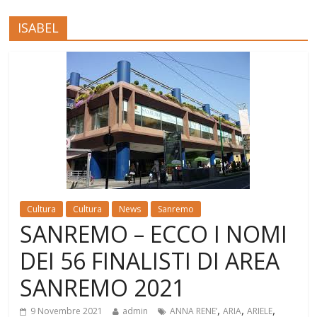
ISABEL
Cultura
Cultura
News
Sanremo
SANREMO – ECCO I NOMI
DEI 56 FINALISTI DI AREA
SANREMO 2021
,
,
,
9 Novembre 2021
admin
ANNA RENE’
ARIA
ARIELE