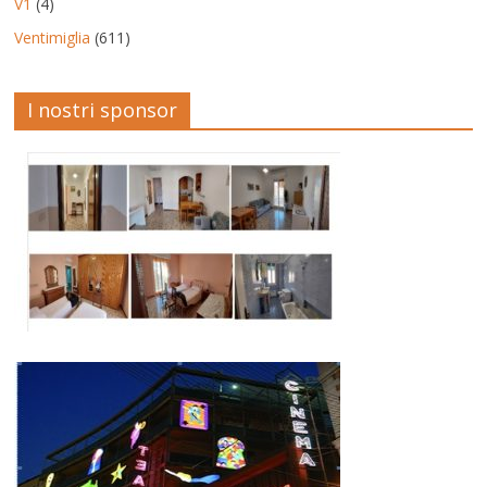
V1
(4)
Ventimiglia
(611)
I nostri sponsor