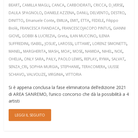
,
,
,
,
,
,
BEART
CAMILLA MAGLI
CANCA
CARBOIDRATI
CRICCA
D_VERSE
,
,
,
,
,
DALILA SPAGNOLO
DANIELE AZZENA
DANU
DELVENTO
DESTRO
,
,
,
,
,
,
DINITTO
Emanuele Conte
EMILIA
EMIT
ETTA
FEDELE
Filippo
,
,
,
Biolè
FRANCESCA FIANDACA
FRANCESCOJACOPO PINTUS
GIANNI
,
,
,
,
GIOVE
GOBBI & LUCREZIA
Greta
ILAN MUCCINO
ILENIA
,
,
,
,
,
,
SUFFREDINI
ISABEL
JOSUE’
LAROSSI
LITTAME’
LORENZ SIMONETTI
,
,
,
,
,
,
,
,
MANEL
MARGHERITA
MASH
MOA’
MOSE
NAMIDA
NIHEL
NOE
,
,
,
,
,
,
,
OHELIA
ONLY SARA
PAILY
PAOLO LEWIS
REPLAY
RYMA
SALVAT
,
,
,
,
SENZA_CRI
SOPHIA MURGIA
STEPHANIE
TERACOMERA
ULISSE
,
,
,
SCHIAVO
VALVOLIZE
VIRGINIA
VITTORIA
Si è appena conclusa la fase eliminatoria dell’edizione 2021
di AREA SANREMO, l’unico concorso che dà la possibilità a 4
artisti
LEGGI IL SEGUITO