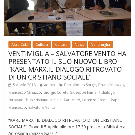
Altre Città
Cultura
Cultura
News
Ventimiglia
VENTIMIGLIA – SALVATORE VENTO HA
PRESENTATO IL SUO NUOVO LIBRO
“KARL MARX.IL DIALOGO RITROVATO
DI UN CRISTIANO SOCIALE”
,
,
5 Aprile 2018
admin
Bartolomeo Sorge
Bruno Minazzo
,
,
,
Francesco Minazzo
Giorgio Loreti
Giuseppe Famà
Il dialogo
,
,
,
ritrovato di un cristiano sociale
Karl Marx
Lorenzo Caselli
Papa
,
Francesco
Salvatore Vento
“KARL MARX. IL DIALOGO RITROVATO DI UN CRISTIANO
SOCIALE” Giovedì 5 Aprile alle ore 17.30 presso la Biblioteca
Aprosiana (piazza Bassi,1)