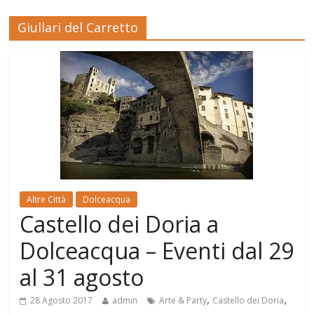
Giullari del Carretto
Altre Città
Dolceacqua
Castello dei Doria a
Dolceacqua – Eventi dal 29
al 31 agosto
,
,
28 Agosto 2017
admin
Arte & Party
Castello dei Doria