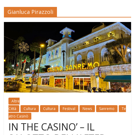
Gianluca Pirazzoli
Altre
Città
Cultura
Cultura
Festival
News
Sanremo
Te
atro Casinò
IN THE CASINO’ – IL