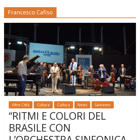
Francesco Cafiso
Altre Città
Cultura
Cultura
News
Sanremo
“RITMI E COLORI DEL
BRASILE CON
L’ORCHESTRA SINFONICA