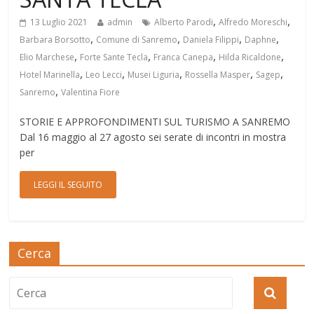
,
,
13 Luglio 2021
admin
Alberto Parodi
Alfredo Moreschi
,
,
,
,
Barbara Borsotto
Comune di Sanremo
Daniela Filippi
Daphne
,
,
,
,
Elio Marchese
Forte Sante Tecla
Franca Canepa
Hilda Ricaldone
,
,
,
,
,
Hotel Marinella
Leo Lecci
Musei Liguria
Rossella Masper
Sagep
,
Sanremo
Valentina Fiore
STORIE E APPROFONDIMENTI SUL TURISMO A SANREMO
Dal 16 maggio al 27 agosto sei serate di incontri in mostra
per
LEGGI IL SEGUITO
Cerca