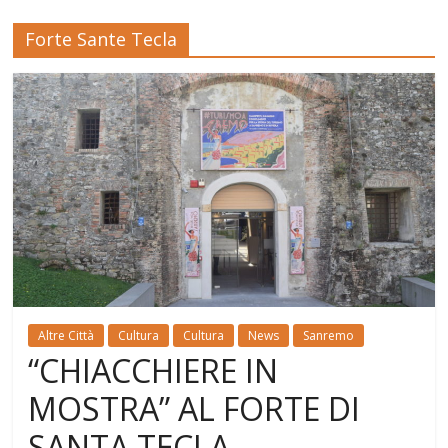
Forte Sante Tecla
Altre Città
Cultura
Cultura
News
Sanremo
“CHIACCHIERE IN
MOSTRA” AL FORTE DI
SANTA TECLA