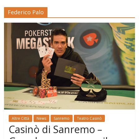
Federico Palo
Altre Città
News
Sanremo
Teatro Casinò
Casinò di Sanremo –