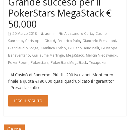
Grande succeso per il
PokerStars MegaStack €
50.000
,
20 Marzo 2018
admin
Alessandro Carta
Casino
,
,
,
,
Sanremo
Christophe Girard
Federico Palo
Giancarlo Prestinoni
,
,
,
Gianclaudio Sorge
Gianluca Trebb
Giuliano Bendinelli
Giuseppe
,
,
,
,
Beneventano
Guillaume Merlinge
MegaStack
Mercin Niedzwiecki
,
,
,
Poker Room
Pokerstars
PokerStars MegaStack
Texapoker
Al Casinò di Sanremo. Più di 1200 iscrizioni. Montepremi
finale a quota €180.000 quasi quadruplicato il “garantito”
Presa d’assalto
LEGGI IL SEGUITO
Cerca