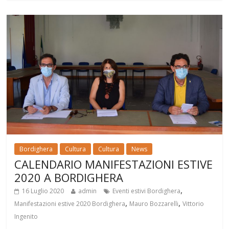
Bordighera
Cultura
Cultura
News
CALENDARIO MANIFESTAZIONI ESTIVE
2020 A BORDIGHERA
,
16 Luglio 2020
admin
Eventi estivi Bordighera
,
,
Manifestazioni estive 2020 Bordighera
Mauro Bozzarelli
Vittorio
Ingenito