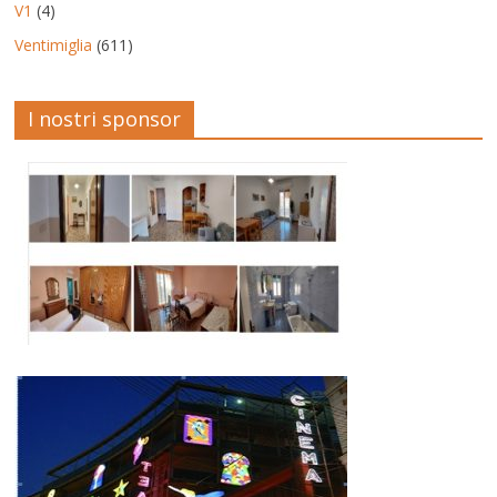
V1
(4)
Ventimiglia
(611)
I nostri sponsor