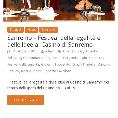
Festival
News
Sanremo
Sanremo – Festival della legalità e
delle Idee al Casinò di Sanremo
,
12 Febbraio 2017
admin
Amedeo Grisi
Angiolo
,
,
,
,
Pellegrini
Comandante Alfa
Donata Bergamini
Fabrizio Prisco
,
,
,
Festival della Legalità
Giovanni Impastato
Grazia Pradella
Marcello
,
,
Basilico
Marzia Taruffi
Roberto Cavallone
Festival della legalità e delle Idee al Casinò di Sanremo Nel
teatro dell’Opera del Casinò dal 13 al 15
LEGGI IL SEGUITO