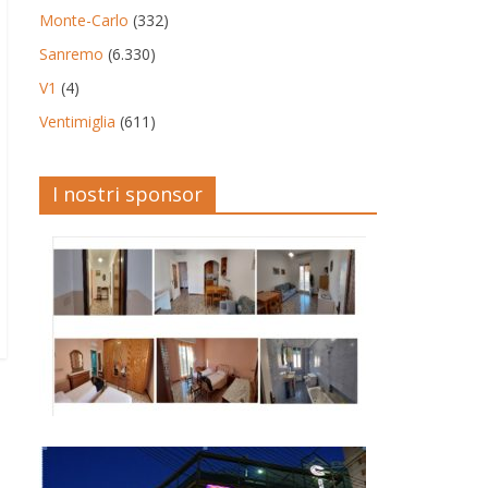
Monte-Carlo
(332)
Sanremo
(6.330)
V1
(4)
Ventimiglia
(611)
I nostri sponsor