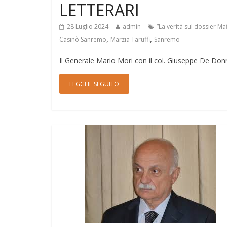
LETTERARI
28 Luglio 2024
admin
”La verità sul dossier Ma
,
,
Casinò Sanremo
Marzia Taruffi
Sanremo
Il Generale Mario Mori con il col. Giuseppe De Don
LEGGI IL SEGUITO