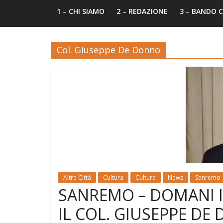
1 – CHI SIAMO
2 – REDAZIONE
3 – BANDO
Col. Giuseppe De Donno
Altre Città
Cultura
Cultura
News
Sanremo
SANREMO – DOMANI I
IL COL. GIUSEPPE DE