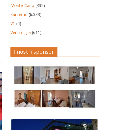
Monte-Carlo
(332)
Sanremo
(6.333)
V1
(4)
Ventimiglia
(611)
I nostri sponsor