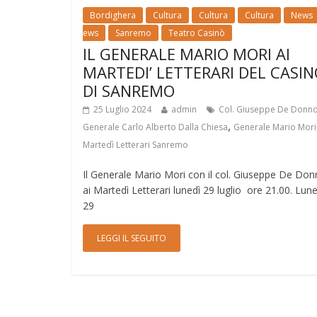
Bordighera
Cultura
Cultura
Cultura
News
ews
Sanremo
Teatro Casinò
IL GENERALE MARIO MORI AI
MARTEDI’ LETTERARI DEL CASIN
DI SANREMO
25 Luglio 2024
admin
Col. Giuseppe De Donn
,
Generale Carlo Alberto Dalla Chiesa
Generale Mario Mori
Martedì Letterari Sanremo
Il Generale Mario Mori con il col. Giuseppe De Do
ai Martedì Letterari lunedì 29 luglio ore 21.00. Lune
29
LEGGI IL SEGUITO