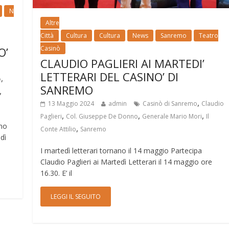
N
Altre
Città
Cultura
Cultura
News
Sanremo
Teatro
Casinò
O’
CLAUDIO PAGLIERI AI MARTEDI’
LETTERARI DEL CASINO’ DI
,
o
SANREMO
,
,
13 Maggio 2024
admin
Casinò di Sanremo
Claudio
,
,
,
Paglieri
Col. Giuseppe De Donno
Generale Mario Mori
Il
nno
,
Conte Attilio
Sanremo
dì
I martedì letterari tornano il 14 maggio Partecipa
Claudio Paglieri ai Martedì Letterari il 14 maggio ore
16.30. E’ il
LEGGI IL SEGUITO