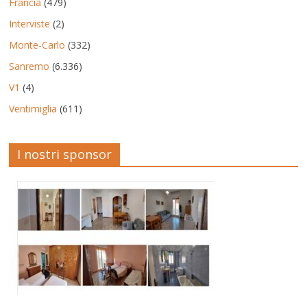
Francia
(479)
Interviste
(2)
Monte-Carlo
(332)
Sanremo
(6.336)
V1
(4)
Ventimiglia
(611)
I nostri sponsor