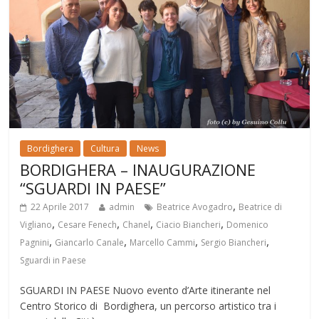
Bordighera
Cultura
News
BORDIGHERA – INAUGURAZIONE
“SGUARDI IN PAESE”
,
22 Aprile 2017
admin
Beatrice Avogadro
Beatrice di
,
,
,
,
Vigliano
Cesare Fenech
Chanel
Ciacio Biancheri
Domenico
,
,
,
,
Pagnini
Giancarlo Canale
Marcello Cammi
Sergio Biancheri
Sguardi in Paese
SGUARDI IN PAESE Nuovo evento d’Arte itinerante nel
Centro Storico di Bordighera, un percorso artistico tra i