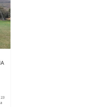
MA
 23
ma