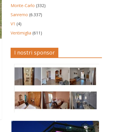
Monte-Carlo
(332)
Sanremo
(6.337)
V1
(4)
Ventimiglia
(611)
I nostri sponsor